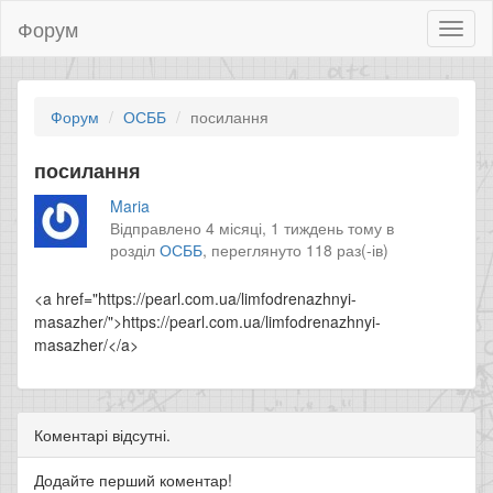
Форум
Toggl
naviga
Форум
ОСББ
посилання
посилання
Maria
Відправлено 4 місяці, 1 тиждень тому в
розділ
ОСББ
,
переглянуто 118 раз(-ів)
<a href="https://pearl.com.ua/limfodrenazhnyi-
masazher/">https://pearl.com.ua/limfodrenazhnyi-
masazher/</a>
Коментарі відсутні.
Додайте перший коментар!