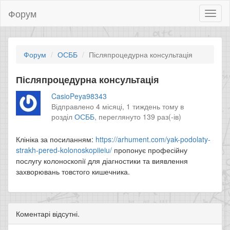
Форум
Toggl
naviga
Форум
ОСББ
Післяпроцедурна консультація
Післяпроцедурна консультація
CasioPeya98343
Відправлено 4 місяці, 1 тиждень тому в
розділ
ОСББ
,
переглянуто 139 раз(-ів)
Клініка за посиланням:
https://arhument.com/yak-podolaty-
strakh-pered-kolonoskopiieiu/
пропонує професійну
послугу колоноскопії для діагностики та виявлення
захворювань товстого кишечника.
Коментарі відсутні.