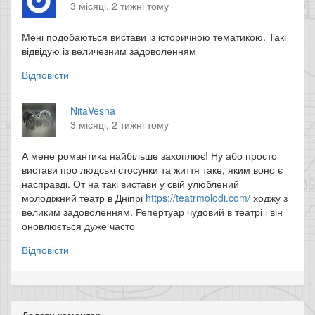
3 місяці, 2 тижні тому
Мені подобаються вистави із історичною тематикою. Такі
відвідую із величезним задоволенням
Відповісти
NitaVesna
3 місяці, 2 тижні тому
А мене романтика найбільше захоплює! Ну або просто
вистави про людські стосунки та життя таке, яким воно є
насправді. От на такі вистави у свій улюблений
молодіжний театр в Дніпрі
https://teatrmolodi.com/
ходжу з
великим задоволенням. Репертуар чудовий в театрі і він
оновлюється дуже часто
Відповісти