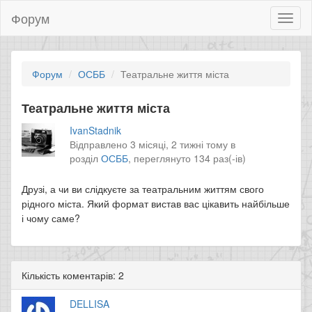
Форум
Toggl
naviga
Форум
ОСББ
Театральне життя міста
Театральне життя міста
IvanStadnik
Відправлено 3 місяці, 2 тижні тому в
розділ
ОСББ
,
переглянуто 134 раз(-ів)
Друзі, а чи ви слідкуєте за театральним життям свого
рідного міста. Який формат вистав вас цікавить найбільше
і чому саме?
Кількість коментарів: 2
DELLISA