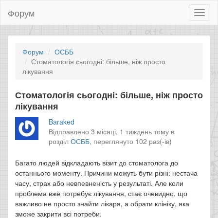
Форум
Toggl
naviga
Форум
ОСББ
Стоматологія сьогодні: більше, ніж просто
лікування
Стоматологія сьогодні: більше, ніж просто
лікування
Baraked
Відправлено 3 місяці, 1 тиждень тому в
розділ
ОСББ
,
переглянуто 102 раз(-ів)
Багато людей відкладають візит до стоматолога до
останнього моменту. Причини можуть бути різні: нестача
часу, страх або невпевненість у результаті. Але коли
проблема вже потребує лікування, стає очевидно, що
важливо не просто знайти лікаря, а обрати клініку, яка
зможе закрити всі потреби.