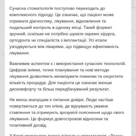
Сучасна стоматологія поступово переходить до
комплексного підходу. Це означає, що пацієнт може
отримати діагностику, лікування, відновлення та
подальший контроль в одному місці. Такий формат
зручний, оскільки не потрібно шукати окремо хірурга,
ортодонта чи спеціаліста з імплантації. Усі етапи
узгоджуються між лікарями, що підвищує ефективність
лікування.
Важливим аспектом є і використання сучасних технологій.
Цифрові знімки, точне планування та нові методи
лікування дозволяють мінімізувати помилки та скоротити
кількість процедур. Для пацієнта це означає менше
дискомфорту та більш передбачуваний результат.
Не менш значущим є питання довіри. Люди частіше
повертаються до тих клінік, де відчувають уважне
ставлення та отримують зрозумілі пояснення щодо свого
лікування. Це формує довгострокові відносини та
позитивний досвід.
У Києві прикладом такого підходу є стоматологія «Ласка»,