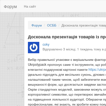
Форум
На сайт
Форум
ОСББ
Досконала презентація товар
Досконала презентація товарів із п
coky
Відправлено 3 місяці, 1 тиждень тому в 
Вибір правильної упаковки є вирішальним факторо
Ukrpolypack пропонує саме ті інструменти, що ро
елегантні подарункові картонні пакети
https://ukr
ідеально підходять для весільних суконь, ділових
налаштований таким чином, щоб забезпечити макс
вишуканості форм, що досягається завдяки застос
Окрім стандартних моделей, замовники можуть от
корпоративної символіки, що перетворює звичайни
на підвищення лояльності аудиторії. Обираючи про
професіоналам, які знають, як зробити кожну по