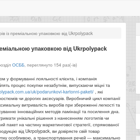
ів із преміальною упаковкою від Ukrpolypack
реміальною упаковкою від Ukrpolypack
розділ
ОСББ
,
переглянуто 154 раз(-ів)
м у формуванні лояльності клієнта, і компанія
блять процес покупки незабутнім, випускаючи міцні та
polypack.com.ua/uk/podarunkovi-kartonni-paketi/
, які
 костюмів чи дорогих аксесуарів. Виробничий цикл компанії
имальну витривалість виробів при збереженні легкості та
уванню інноваційних методів ламінації та посилення дна.
римати унікальні рішення з нанесенням логотипів чи
й пакет на частину маркетингової стратегії, спрямованої
дукцію від Ukrpolypack, ви довіряєте свій товар
купку особливою, а транспортування речей — максимально