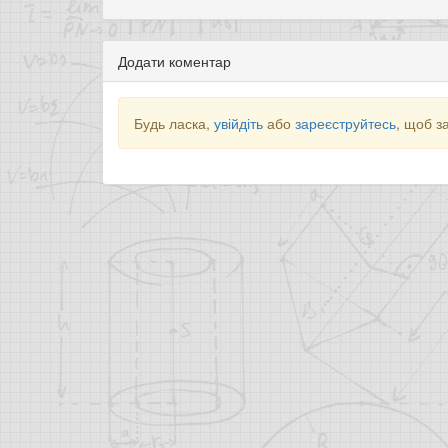
Додати коментар
Будь ласка,
увійдіть
або
зареєструйтесь
, щоб з