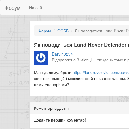
Форум
На сайт
Форум
ОСББ
Як поводиться Land Rover De
Як поводиться Land Rover Defender 
Darvin0294
Відправлено 3 місяці, 1 тиждень тому в 
Маю дилему: брати
https://landrover-vidi.com/ua/v
хочеться емоцій і можливостей поза асфальтом. З 
цими сценаріями?
Коментарі відсутні.
Додайте перший коментар!