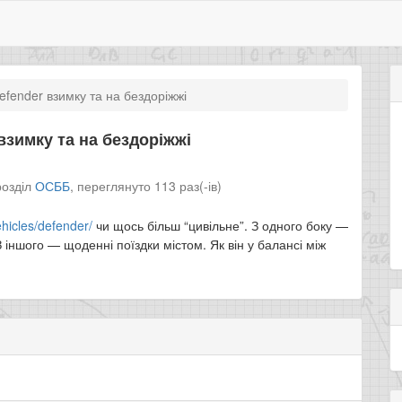
fender взимку та на бездоріжжі
взимку та на бездоріжжі
розділ
ОСББ
,
переглянуто 113 раз(-ів)
ehicles/defender/
чи щось більш “цивільне”. З одного боку —
іншого — щоденні поїздки містом. Як він у балансі між