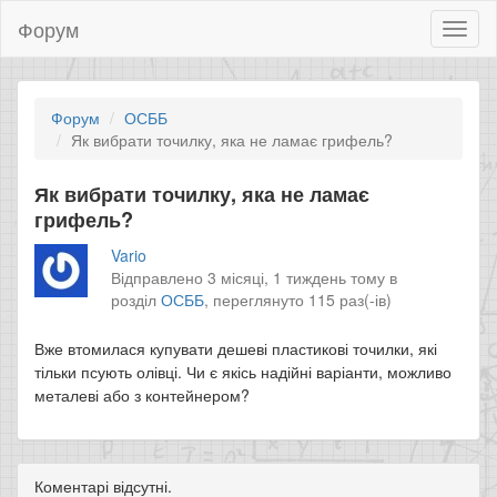
Форум
Toggl
naviga
Форум
ОСББ
Як вибрати точилку, яка не ламає грифель?
Як вибрати точилку, яка не ламає
грифель?
Vario
Відправлено 3 місяці, 1 тиждень тому в
розділ
ОСББ
,
переглянуто 115 раз(-ів)
Вже втомилася купувати дешеві пластикові точилки, які
тільки псують олівці. Чи є якісь надійні варіанти, можливо
металеві або з контейнером?
Коментарі відсутні.