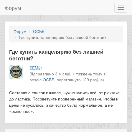
Форум
Toggl
naviga
Форум
ОСББ
Где купить канцелярию без лишней беготни?
Где купить канцелярию без лишней
беготни?
SEM21
Відправлено 3 місяці, 1 тиждень тому в
розділ
ОСББ
,
переглянуто 129 раз(-ів)
Составляю список к школе, нужно купить всё: от рюкзака
до ластика. Посоветуйте проверенный магазин, чтобы и
цены не кусались, и качество было нормальное, а не
«рыночное».