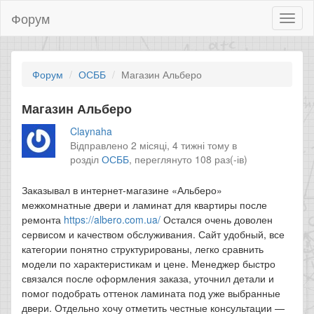
Форум
Toggl
naviga
Форум
ОСББ
Магазин Альберо
Магазин Альберо
Claynaha
Відправлено 2 місяці, 4 тижні тому в
розділ
ОСББ
,
переглянуто 108 раз(-ів)
Заказывал в интернет-магазине «Альберо»
межкомнатные двери и ламинат для квартиры после
ремонта
https://albero.com.ua/
Остался очень доволен
сервисом и качеством обслуживания. Сайт удобный, все
категории понятно структурированы, легко сравнить
модели по характеристикам и цене. Менеджер быстро
связался после оформления заказа, уточнил детали и
помог подобрать оттенок ламината под уже выбранные
двери. Отдельно хочу отметить честные консультации —