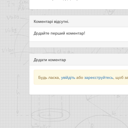
Коментарі відсутні.
Додайте перший коментар!
Додати коментар
Будь ласка,
увійдіть
або
зареєструйтесь
, щоб з