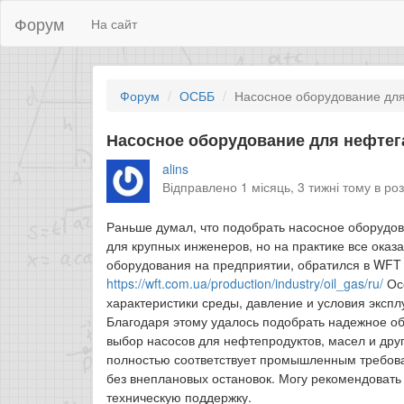
Форум
На сайт
Форум
ОСББ
Насосное оборудование для
Насосное оборудование для нефтег
alins
Відправлено 1 місяць, 3 тижні тому в ро
Раньше думал, что подобрать насосное оборудо
для крупных инженеров, но на практике все оказ
оборудования на предприятии, обратился в WFT
https://wft.com.ua/production/industry/oil_gas/ru/
Осо
характеристики среды, давление и условия эксп
Благодаря этому удалось подобрать надежное о
выбор насосов для нефтепродуктов, масел и друг
полностью соответствует промышленным требова
без внеплановых остановок. Могу рекомендовать
техническую поддержку.