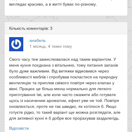
виглядає красиво, а в житті буває по-різному.
Кількість коментарів: 3
анабель
1 місяць, 4 тижні тому
Свого часу теж замислювалася над таким варіантом. У
мене кухня поєднана з вітальнею, тому питання запахів
було дуже важливим. Від витяжки відмовився через
особливості меблів і спробував покластися на природну
вентиляцію та приплив свіжого повітря через клапан у
вікні. Працює це більш-менш нормально для легкого
приготування їжі, але коли часто смажити або готувати
щось із насиченим ароматом, ефект уже не той. Повітря
оновлюється, проте не так швидко, як хотілося б. Якщо
готуєте рідко, то такий варіант ще можна розглядати, але
для активної кухні я б добре все прорахував заздалегідь.
Відповісти