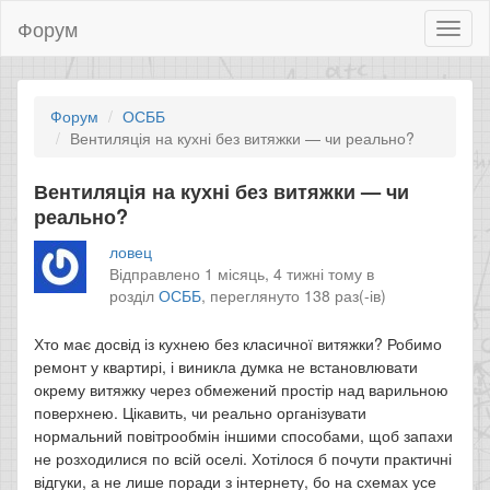
Форум
Toggl
naviga
Форум
ОСББ
Вентиляція на кухні без витяжки — чи реально?
Вентиляція на кухні без витяжки — чи
реально?
ловец
Відправлено 1 місяць, 4 тижні тому в
розділ
ОСББ
,
переглянуто 138 раз(-ів)
Хто має досвід із кухнею без класичної витяжки? Робимо
ремонт у квартирі, і виникла думка не встановлювати
окрему витяжку через обмежений простір над варильною
поверхнею. Цікавить, чи реально організувати
нормальний повітрообмін іншими способами, щоб запахи
не розходилися по всій оселі. Хотілося б почути практичні
відгуки, а не лише поради з інтернету, бо на схемах усе