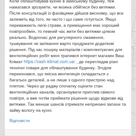
Коли облаштовував кухню в заміському будинку, теж
намагався зрозуміти, чи можна обійтися без витяжки.
Після консультацій із фахівцями дійшов висновку, що все
залежить від того, як часто і що саме готується. Якщо
переважають легкі страви, а приміщення має хороший
повітрообмін, то певний час жити без витяжки цілком
реально. Водночас для регулярного смаження,
тушкування чи запікання варто продумати додаткові
рішення. Під час пошуку матеріалів і комплектуючих для
вентиляційних робіт мені трапився інтернет магазин Ваш
Клімат
https://vash-klimat.com.ua/
, де переглядав різні
технічні товари для облаштування будинку. Згодом
переконався, що якісна вентиляція складається з
багатьох деталей, а не лише з одного пристрою над
плитою. Через це раджу спочатку оцінити стан
вентиляційних каналів, організувати приплив свіжого
повітря, а вже потім приймати рішення щодо відмови від
витяжки. Так менше шансів отримати неприємні запахи та
зайву вологу на кухні.
Відповісти