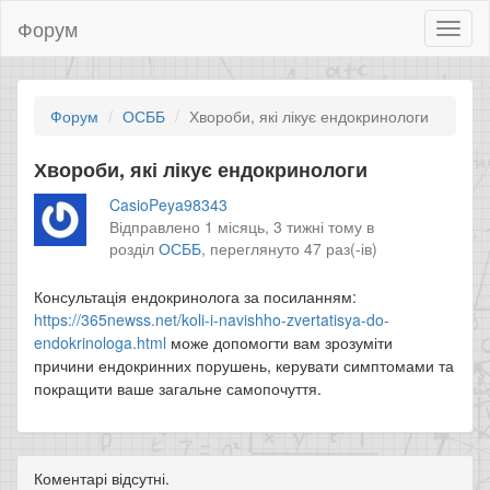
Форум
Toggl
naviga
Форум
ОСББ
Хвороби, які лікує ендокринологи
Хвороби, які лікує ендокринологи
CasioPeya98343
Відправлено 1 місяць, 3 тижні тому в
розділ
ОСББ
,
переглянуто 47 раз(-ів)
Консультація ендокринолога за посиланням:
https://365newss.net/koli-i-navishho-zvertatisya-do-
endokrinologa.html
може допомогти вам зрозуміти
причини ендокринних порушень, керувати симптомами та
покращити ваше загальне самопочуття.
Коментарі відсутні.