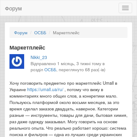
Форум
Toggl
naviga
Форум
ОСББ
Маркетплейс
Маркетплейс
Nikki_23
Відправлено 1 місяць, 3 тижні тому в
розділ
ОСББ
,
переглянуто 68 раз(-ів)
Хочу поговорить предметно про маркетплейс Umall в
Украине
https://umall.ua/ru/
, потому что вижу в
комментариях много общих слов, а конкретики мало.
Пользуюсь платформой около восьми месяцев, за это
время сделал заказов двадцать, наверное. Категории
разные — инструменты, товары для дачи, бытовая химия,
раз даже одежду заказывал. Могу говорить на основе
реального опыта. Что реально работает хорошо: система
поиска и фильтров — одна из лучших среди украинских