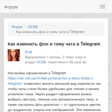
Форум
Toggl
naviga
Форум
ОСББ
Как изменить фон и тему чата в Telegram
Как изменить фон и тему чата в Telegram
Endi
Відправлено 1 місяць, 3 тижні тому в
розділ
ОСББ
,
переглянуто 82 раз(-ів)
Настройки оформления в Telegram
https://nsn.net.ua/rm/kak-yzmenyt-fon-y-temu-chata-v-
telegram/
позволяют менять внешний вид переписок так,
чтобы чаты стали более удобными для чтения и менее
утомляли глаза. Через раздел оформления можно
выбрать светлую, тёмную или автоматическую тему, а
также настроить фон диалогов — от однотонных цветов
до градиентов, узоров или изображений. Эти изменения