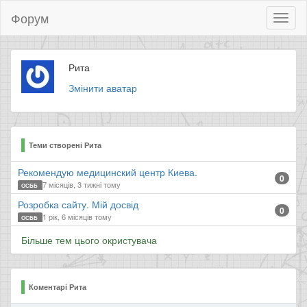
Форум
Toggl
naviga
Рита
Змінити аватар
Теми створені Рита
Рекомендую медицинский центр Киева.
0
7 місяців, 3 тижні тому
ОСББ
Розробка сайту. Мій досвід
0
1 рік, 6 місяців тому
ОСББ
Більше тем цього окристувача
Коментарі Рита