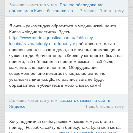
Залишив коментар у темі
Полное обследование
организма в Киеве без анализов
7 місяців, 3 тижні тому
Я очень рекомендую обратиться в медицинский центр
Киева «Медиагностика». Здесь
https://www.meddiagnostica.com.ua/chto-my-
lechim/travmatologiya-i-ortopediya/
работают не только
профессионалы своего дела, но и очень понимающие и
чуткие люди. Врач ортопед в Киеве, у которого я была на
приеме, всё объяснил на простом языке — всё было
максимально ясно и понятно. Оборудование
современное, оно помогает специалистам точно
установить диагноз. Долго расписывать не буду,
обращайтесь и убедитесь в моих словах сами!
Залишив коментар у темі
заказать отзывы на сайт в
Яндексе
1 рік, 6 місяців тому
Хочу поділитися своїм досвідом, може комусь стане в
пригоді. Розробка сайту для бізнесу, така була моя мета.