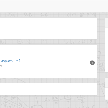
-маркетинга?
1
му