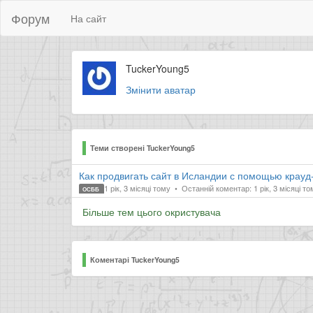
Форум
На сайт
TuckerYoung5
Змінити аватар
Теми створені TuckerYoung5
Как продвигать сайт в Исландии с помощью крауд
1 рік, 3 місяці тому
Останній коментар: 1 рік, 3 місяці то
ОСББ
Більше тем цього окристувача
Коментарі TuckerYoung5