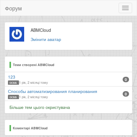
Форум
Toggl
naviga
ABMCloud
Змінити аватар
Теми створені ABMCloud
123
0
1 рік, 2 місяці тому
ОСББ
Способы автоматизирования планирования
0
1 рік, 2 місяці тому
ОСББ
Більше тем цього окристувача
Коментарі ABMCloud