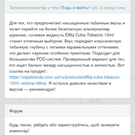
Залишив коментар у темі
Поды и вейпы
1 рік, 2 місяці тому
Для тех, кто предпочитает насыщенные табачные вкусы и
хочет перейти на более безопасную альтернативу
курению, солевая жидкость Elfliq Cuba Tobacco 10ml
станет отличным выбором. Вкус передаёт классическую
табачную глубину с легкими карамельными оттенками,
что делает парение особенно приятным. Подходит для
большинства POD-систем. Проверенный вариант для тех,
кто ищет баланс между насыщенностью и мягкостью. Вот
ссылка на продукт:
https://vapebanda.com.ua/ru/products/elfliq-cuba-tobacco-
10ml--solova-ridina
. Я остался доволен качеством и
вкусом — рекомендую!
Форум
Будь ласка, увійдіть або зареєструйтесь, щоб залишити
коментар!