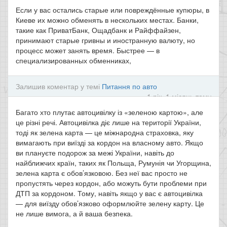
Если у вас остались старые или повреждённые купюры, в
Киеве их можно обменять в нескольких местах. Банки,
такие как ПриватБанк, Ощадбанк и Райффайзен,
принимают старые гривны и иностранную валюту, но
процесс может занять время. Быстрее — в
специализированных обменниках,
Залишив коментар у темі
Питання по авто
1 рік, 1 місяць тому
Багато хто плутає автоцивілку із «зеленою картою», але
це різні речі. Автоцивілка діє лише на території України,
тоді як зелена карта — це міжнародна страховка, яку
вимагають при виїзді за кордон на власному авто. Якщо
ви плануєте подорож за межі України, навіть до
найближчих країн, таких як Польща, Румунія чи Угорщина,
зелена карта є обов’язковою. Без неї вас просто не
пропустять через кордон, або можуть бути проблеми при
ДТП за кордоном. Тому, навіть якщо у вас є автоцивілка
— для виїзду обов’язково оформлюйте зелену карту. Це
не лише вимога, а й ваша безпека.