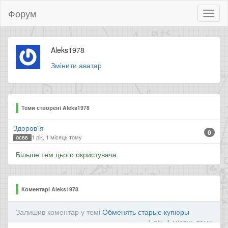
Форум
Toggl
naviga
Aleks1978
Змінити аватар
Теми створені Aleks1978
Здоров"я
0
1 рік, 1 місяць тому
ОСББ
Більше тем цього окристувача
Коментарі Aleks1978
Залишив коментар у темі
Обменять старые купюры
1 рік, 1 місяць тому