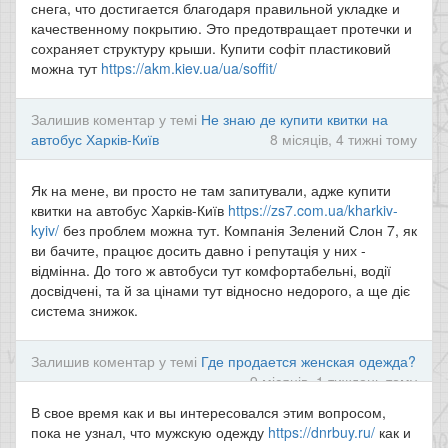
снега, что достигается благодаря правильной укладке и
качественному покрытию. Это предотвращает протечки и
сохраняет структуру крыши. Купити софіт пластиковий
можна тут
https://akm.kiev.ua/ua/soffit/
Залишив коментар у темі
Не знаю де купити квитки на
автобус Харків-Київ
8 місяців, 4 тижні тому
Як на мене, ви просто не там запитували, адже купити
квитки на автобус Харків-Київ
https://zs7.com.ua/kharkiv-
kyiv/
без проблем можна тут. Компанія Зелений Слон 7, як
ви бачите, працює досить давно і репутація у них -
відмінна. До того ж автобуси тут комфортабельні, водії
досвідчені, та й за цінами тут відносно недорого, а ще діє
система знижок.
Залишив коментар у темі
Где продается женская одежда?
9 місяців, 1 тиждень тому
В свое время как и вы интересовался этим вопросом,
пока не узнал, что мужскую одежду
https://dnrbuy.ru/
как и