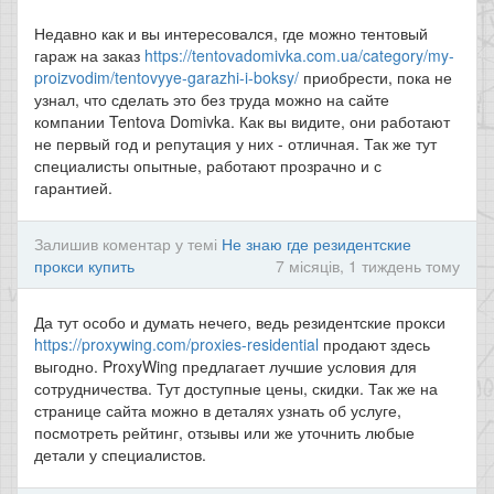
Недавно как и вы интересовался, где можно тентовый
гараж на заказ
https://tentovadomivka.com.ua/category/my-
proizvodim/tentovyye-garazhi-i-boksy/
приобрести, пока не
узнал, что сделать это без труда можно на сайте
компании Tentova Domivka. Как вы видите, они работают
не первый год и репутация у них - отличная. Так же тут
специалисты опытные, работают прозрачно и с
гарантией.
Залишив коментар у темі
Не знаю где резидентские
прокси купить
7 місяців, 1 тиждень тому
Да тут особо и думать нечего, ведь резидентские прокси
https://proxywing.com/proxies-residential
продают здесь
выгодно. ProxyWing предлагает лучшие условия для
сотрудничества. Тут доступные цены, скидки. Так же на
странице сайта можно в деталях узнать об услуге,
посмотреть рейтинг, отзывы или же уточнить любые
детали у специалистов.