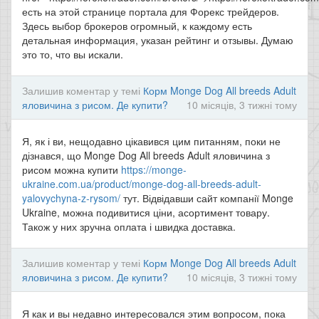
есть на этой странице портала для Форекс трейдеров.
Здесь выбор брокеров огромный, к каждому есть
детальная информация, указан рейтинг и отзывы. Думаю
это то, что вы искали.
Залишив коментар у темі
Корм Monge Dog All breeds Adult
яловичина з рисом. Де купити?
10 місяців, 3 тижні тому
Я, як і ви, нещодавно цікавився цим питанням, поки не
дізнався, що Monge Dog All breeds Adult яловичина з
рисом можна купити
https://monge-
ukraine.com.ua/product/monge-dog-all-breeds-adult-
yalovychyna-z-rysom/
тут. Відвідавши сайт компанії Monge
Ukraine, можна подивитися ціни, асортимент товару.
Також у них зручна оплата і швидка доставка.
Залишив коментар у темі
Корм Monge Dog All breeds Adult
яловичина з рисом. Де купити?
10 місяців, 3 тижні тому
Я как и вы недавно интересовался этим вопросом, пока