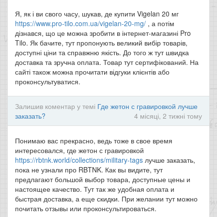
Я, як і ви свого часу, шукав, де купити Vigelan 20 мг
https://www.pro-tilo.com.ua/vigelan-20-mg/
, а потім
дізнався, що це можна зробити в інтернет-магазині Pro
Tilo. Як бачите, тут пропонують великий вибір товарів,
доступні ціни та справжню якість. До того ж тут швидка
доставка та зручна оплата. Товар тут сертифікований. На
сайті також можна прочитати відгуки клієнтів або
проконсультуватися.
Залишив коментар у темі
Где жетон с гравировкой лучше
заказать?
4 місяці, 2 тижні тому
Понимаю вас прекрасно, ведь тоже в свое время
интересовался, где жетон с гравировкой
https://rbtnk.world/collections/military-tags
лучше заказать,
пока не узнали про RBTNK. Как вы видите, тут
предлагают большой выбор товара, доступные цены и
настоящее качество. Тут так же удобная оплата и
быстрая доставка, а еще скидки. При желании тут можно
почитать отзывы или проконсультироваться.