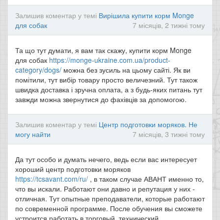
Залишив коментар у темі
Вирішила купити корм Monge
для собак
7 місяців, 2 тижні тому
Та що тут думати, я вам так скажу, купити корм Monge
для собак
https://monge-ukraine.com.ua/product-
category/dogs/
можна без зусиль на цьому сайті. Як ви
помітили, тут вибір товару просто величезний. Тут також
швидка доставка і зручна оплата, а з будь-яких питань тут
завжди можна звернутися до фахівців за допомогою.
Залишив коментар у темі
Центр подготовки моряков. Не
могу найти
7 місяців, 3 тижні тому
Да тут особо и думать нечего, ведь если вас интересует
хороший центр подготовки моряков
https://tcsavant.com/ru/
, в таком случае АВАНТ именно то,
что вы искали. Работают они давно и репутация у них -
отличная. Тут опытные преподаватели, которые работают
по современной программе. После обучения вы сможете
устроится работать в торговый, технический,