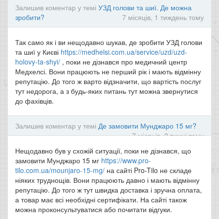
Залишив коментар у темі
УЗД голови та шиї. Де можна
зробити?
7 місяців, 1 тиждень тому
Так само як і ви нещодавно шукав, де зробити УЗД голови
та шиї у Києві
https://medhelsi.com.ua/service/uzd/uzd-
holovy-ta-shyi/
, поки не дізнався про медичний центр
Медхелсі. Вони працюють не перший рік і мають відмінну
репутацію. До того ж варто відзначити, що вартість послуг
тут недорога, а з будь-яких питань тут можна звернутися
до фахівців.
Залишив коментар у темі
Де замовити Мунджаро 15 мг?
7 місяців, 2 тижні тому
Нещодавно був у схожій ситуації, поки не дізнався, що
замовити Мунджаро 15 мг
https://www.pro-
tilo.com.ua/mounjaro-15-mg/
на сайті Pro-Tilo не складе
ніяких труднощів. Вони працюють давно і мають відмінну
репутацію. До того ж тут швидка доставка і зручна оплата,
а товар має всі необхідні сертифікати. На сайті також
можна проконсультуватися або почитати відгуки.