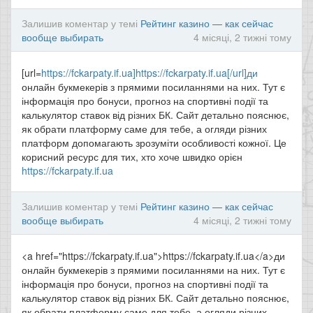
Залишив коментар у темі
Рейтинг казино — как сейчас
вообще выбирать
4 місяці, 2 тижні тому
[url=
https://fckarpaty.if.ua]https://fckarpaty.if.ua[/url]ди
онлайн букмекерів з прямими посиланнями на них. Тут є
інформація про бонуси, прогноз на спортивні події та
калькулятор ставок від різних БК. Сайт детально пояснює,
як обрати платформу саме для тебе, а огляди різних
платформ допомагають зрозуміти особливості кожної. Це
корисний ресурс для тих, хто хоче швидко орієн
https://fckarpaty.if.ua
Залишив коментар у темі
Рейтинг казино — как сейчас
вообще выбирать
4 місяці, 2 тижні тому
<a href="https://fckarpaty.if.ua">https://fckarpaty.if.ua</a>ди
онлайн букмекерів з прямими посиланнями на них. Тут є
інформація про бонуси, прогноз на спортивні події та
калькулятор ставок від різних БК. Сайт детально пояснює,
як обрати платформу саме для тебе, а огляди різних