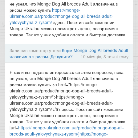
не узнал, что Monge Dog All breeds Adult яловичина з
рисом можно купить
https://monge-
ukraine.com.ua/product/monge-dog-all-breeds-adult-
yalovychyna-z-rysom/
здесь. Посетив сайт компании
Monge Ukraine можно посмотреть цены, ассортимент
товара. Так же у них удобная оплата и быстрая доставка.
Залишив коментар у темі
Корм Monge Dog All breeds Adult
яловичина з рисом. Де купити?
10 місяців, 3 тижні тому
Я как и вы недавно интересовался этим вопросом, пока
не узнал, что Monge Dog All breeds Adult яловичина з
рисом можно купить <a href="https://monge-
ukraine.com.ua/product/monge-dog-all-breeds-adult-
yalovychyna-z-rysom/">https://monge-
ukraine.com.ua/product/monge-dog-all-breeds-adult-
yalovychyna-z-rysom/</a> здесь. Посетив сайт компании
Monge Ukraine можно посмотреть цены, ассортимент
товара. Так же у них удобная оплата и быстрая доставка.
[url=
https://monge-ukraine.com.ua/product/monge-dog-all-
breeds-adult-yalovychyna-z-rysom/]https://monge-