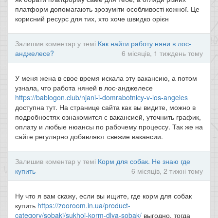
платформ допомагають зрозуміти особливості кожної. Це
корисний ресурс для тих, хто хоче швидко орієн
Залишив коментар у темі
Как найти работу няни в лос-
анджелесе?
6 місяців, 1 тиждень тому
У меня жена в свое время искала эту вакансию, а потом
узнала, что работа няней в лос-анджелесе
https://bablogon.club/njani-i-domrabotnicy-v-los-angeles
доступна тут. На странице сайта как вы видите, можно в
подробностях ознакомится с вакансией, уточнить график,
оплату и любые нюансы по рабочему процессу. Так же на
сайте регулярно добавляют свежие вакансии.
Залишив коментар у темі
Корм для собак. Не знаю где
купить
6 місяців, 2 тижні тому
Ну что я вам скажу, если вы ищите, где корм для собак
купить
https://zooroom.in.ua/product-
category/sobaki/sukhoj-korm-dlya-sobak/
выгодно, тогда