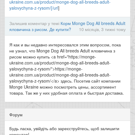
ukraine.com.ua/product/monge-dog-all-breeds-adult-
yalovychyna-z-rysom/[/url
]
Залишив коментар у темі
Корм Monge Dog All breeds Adult
яловичина з рисом. Де купити?
10 місяців, 3 тижні тому
Я как и вы недавно интересовался этим вопросом, пока
не узнал, что Monge Dog All breeds Adult яловичина з
рисом можно купить <a href="https://monge-
ukraine.com.ua/product/monge-dog-all-breeds-adult-
yalovychyna-z-rysom/">https://monge-
ukraine.com.ua/product/monge-dog-all-breeds-adult-
yalovychyna-z-rysom/</a> здесь. Посетив сайт компании
Monge Ukraine можно посмотреть цены, ассортимент
товара. Так же у них удобная оплата и быстрая доставка.
Форум
Будь ласка, увійдіть або зареєструйтесь, щоб залишити
коментар!