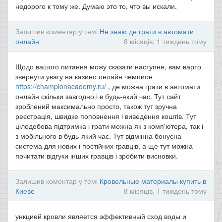
недорого к тому же. Думаю это то, что вы искали.
Залишив коментар у темі
Не знаю де грати в автомати
онлайн
8 місяців, 1 тиждень тому
Щодо вашого питання можу сказати наступне, вам варто
звернути увагу на казино онлайн чемпион
https://championacademy.ru/
, де можна грати в автомати
онлайн скільки завгодно і в будь-який час. Тут сайт
зроблений максимально просто, також тут зручна
реєстрація, швидке поповнення і виведення коштів. Тут
цілодобова підтримка і грати можна як з комп'ютера, так і
з мобільного в будь-який час. Тут відмінна бонусна
система для нових і постійних гравців, а ще тут можна
почитати відгуки інших гравців і зробити висновки.
Залишив коментар у темі
Кровельные материалы купить в
Киеве
8 місяців, 1 тиждень тому
ункцией кровли является эффективный сход воды и