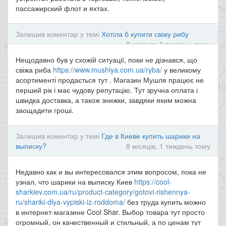
пассажирский флот и яхтах.
Залишив коментар у темі
Хотіла б купити свіжу рибу
8 місяців, 1 тиждень тому
Нещодавно був у схожій ситуації, поки не дізнався, що
свіжа риба
https://www.mushlya.com.ua/ryba/
у великому
асортименті продається тут . Магазин Мушля працює не
перший рік і має чудову репутацію. Тут зручна оплата і
швидка доставка, а також знижки, завдяки яким можна
заощадити гроші.
Залишив коментар у темі
Где в Киеве купить шарики на
выписку?
8 місяців, 1 тиждень тому
Недавно как и вы интересовался этим вопросом, пока не
узнал, что шарики на выписку Киев
https://cool-
sharkiev.com.ua/ru/product-category/gotovi-rishennya-
ru/shariki-dlya-vypiski-iz-roddoma/
без труда купить можно
в интернет-магазине Cool Shar. Выбор товара тут просто
огромный, он качественный и стильный, а по ценам тут