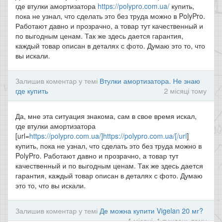
где втулки амортизатора
https://polypro.com.ua/
купить,
пока не узнал, что сделать это без труда можно в PolyPro.
Работают давно и прозрачно, а товар тут качественный и
по выгодным ценам. Так же здесь дается гарантия,
каждый товар описан в деталях с фото. Думаю это то, что
вы искали.
Залишив коментар у темі
Втулки амортизатора. Не знаю
где купить
2 місяці тому
Да, мне эта ситуация знакома, сам в свое время искал,
где втулки амортизатора
[url=
https://polypro.com.ua/]https://polypro.com.ua/[/url
]
купить, пока не узнал, что сделать это без труда можно в
PolyPro. Работают давно и прозрачно, а товар тут
качественный и по выгодным ценам. Так же здесь дается
гарантия, каждый товар описан в деталях с фото. Думаю
это то, что вы искали.
Залишив коментар у темі
Де можна купити Vigelan 20 мг?
4 місяці, 1 тиждень тому