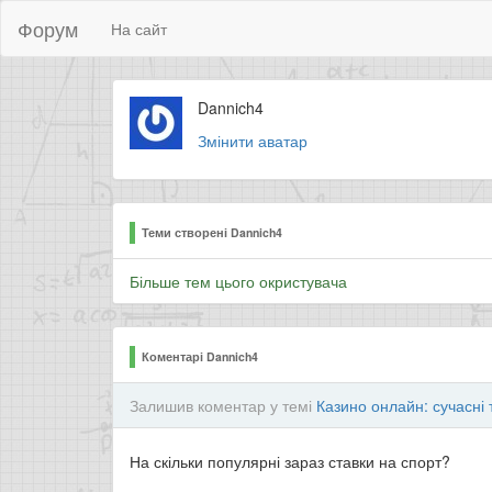
Форум
На сайт
Dannich4
Змінити аватар
Теми створені Dannich4
Більше тем цього окристувача
Коментарі Dannich4
Залишив коментар у темі
Казино онлайн: сучасні 
На скільки популярні зараз ставки на спорт?