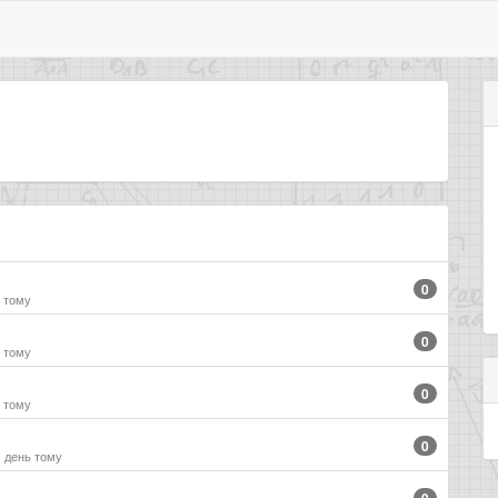
0
и тому
0
и тому
0
и тому
0
1 день тому