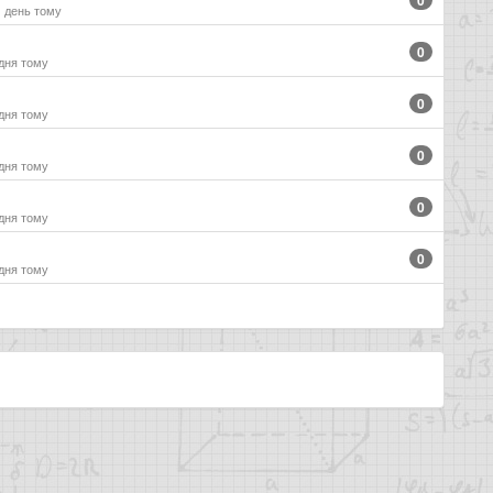
0
1 день тому
0
 дня тому
0
 дня тому
0
 дня тому
0
 дня тому
0
 дня тому