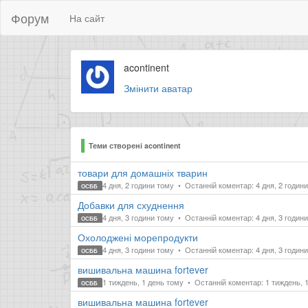
Форум
На сайт
acontinent
Змінити аватар
Теми створені acontinent
товари для домашніх тварин
4 дня, 2 години тому
Останній коментар: 4 дня, 2 годин
ОСББ
Добавки для схуднення
4 дня, 3 години тому
Останній коментар: 4 дня, 3 годин
ОСББ
Охолоджені морепродукти
4 дня, 3 години тому
Останній коментар: 4 дня, 3 годин
ОСББ
вишивальна машина fortever
1 тиждень, 1 день тому
Останній коментар: 1 тиждень, 
ОСББ
вишивальна машина fortever