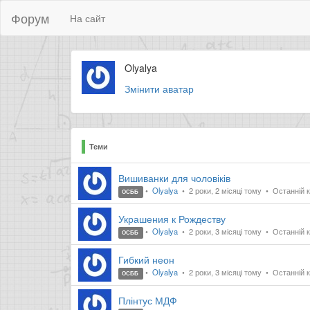
Форум
На сайт
Olyalya
Змінити аватар
Теми
Вишиванки для чоловіків
Olyalya
2 роки, 2 місяці тому
Останній к
ОСББ
Украшения к Рождеству
Olyalya
2 роки, 3 місяці тому
Останній к
ОСББ
Гибкий неон
Olyalya
2 роки, 3 місяці тому
Останній к
ОСББ
Плінтус МДФ