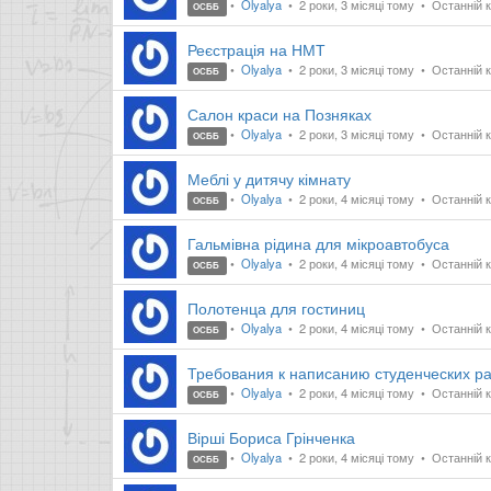
Olyalya
2 роки, 3 місяці тому
Останній к
ОСББ
Реєстрація на НМТ
Olyalya
2 роки, 3 місяці тому
Останній к
ОСББ
Салон краси на Позняках
Olyalya
2 роки, 3 місяці тому
Останній к
ОСББ
Меблі у дитячу кімнату
Olyalya
2 роки, 4 місяці тому
Останній ко
ОСББ
Гальмівна рідина для мікроавтобуса
Olyalya
2 роки, 4 місяці тому
Останній к
ОСББ
Полотенца для гостиниц
Olyalya
2 роки, 4 місяці тому
Останній к
ОСББ
Требования к написанию студенческих р
Olyalya
2 роки, 4 місяці тому
Останній к
ОСББ
Вірші Бориса Грінченка
Olyalya
2 роки, 4 місяці тому
Останній к
ОСББ