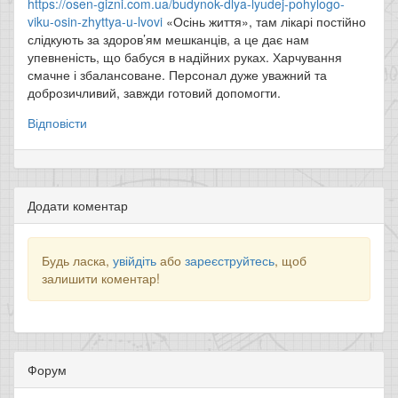
https://osen-gizni.com.ua/budynok-dlya-lyudej-pohylogo-
viku-osin-zhyttya-u-lvovi
«Осінь життя», там лікарі постійно
слідкують за здоров’ям мешканців, а це дає нам
упевненість, що бабуся в надійних руках. Харчування
смачне і збалансоване. Персонал дуже уважний та
доброзичливий, завжди готовий допомогти.
Відповісти
Додати коментар
Будь ласка,
увійдіть
або
зареєструйтесь
, щоб
залишити коментар!
Форум