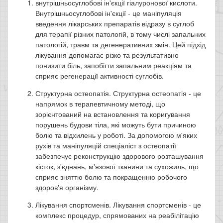
внутрішньосуглобові ін'єкції гіалуронової кислоти.
Внутрішньосуглобові ін'єкції - це маніпуляція
введення лікарських препаратів відразу в суглоб
для терапії різних патологій, в тому числі запальних
патологій, травм та дегенеративних змін. Цей підхід
лікування допомагає різко та результативно
понизити біль, запобігти запальним реакціям та
сприяє регенерації активності суглобів.
Структурна остеопатія. Структурна остеопатія - це
напрямок в терапевтичному методі, що
зорієнтований на встановлення та коригування
порушень будови тіла, які можуть бути причиною
болю та відхилень у роботі. За допомогою м'яких
рухів та маніпуляцій спеціаліст з остеопатії
забезпечує реконструкцію здорового розташування
кісток, з'єднань, м'язової тканини та сухожиль, що
сприяє зняттю болю та покращенню робочого
здоров'я організму.
Лікування спортсменів. Лікування спортсменів - це
комплекс процедур, спрямованих на реабілітацію