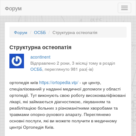
Форум
Toggl
naviga
Форум
ОСББ
Структурна остеопатія
Структурна остеопатія
acontinent
Відправлено 2 роки, 3 місяці тому в розділ
ОСББ
,
переглянуто 981 раз(-ів)
ортопедія київ
https://ortopedia.vip/
- це центр,
спеціалізований у наданні медичної допомоги у області
ортопедії. Тут виконують свою роботу висококваліфіковані
лікарі, які займаються діагностикою, лікуванням та
реабілітацією больних з різноманітними хворобами та
травмами опорно-рухового апарату. Переглянемо
основні послуги, які ви можете получити в медичному
центрі Ортопедія Київ.