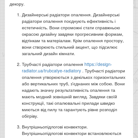
декору.
Дизайнерські радіатори опалення. Дизайнерські
радіатори опалення поєднують ефективність і
естетичність. Вони спроможні стати справжньою
окрасою дизайну завдяки прогресивним формам,
відтінкам та матеріалам. Крім опалення простору,
вони створюють стильний акцент, що підсилює
загальний дизайн кімнати.
Трубчасті радіатори опалення
https://design-
radiator.ua/trubcatye-radiatory
. Трубчасті радіатори
опалення утворюються з декількох горизонтальних
або вертикальних труб, з'єднаних між собою. Вони
надають значну результативність опалення та
мають модний зовнішній вигляд. Завдяки своїй
конструкції, такі опалювальні прилади швидко
миються від пилу та гарантують рівне розподіл
обігріву.
Внутрішньопідлогові конвектори.
Внутрішньопідлогові конвектори встановлюються