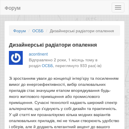
Форум
Toggl
naviga
Форум
ОСББ
Дизайнерські радіатори опалення
Дизайнерські радіатори опалення
acontinent
Відправлено 2 роки, 1 місяць тому в
розділ
ОСББ
,
переглянуто 933 раз(-ів)
Зі зростанням уваги до концепції інтер'єру та посиленням
вимог до енергоефективності, вибір опалювальних
приладів стає значущим етапом впорядкування будь-
якого житлового приміщення або промислового
приміщення. Сучасні технології надають широкий спектр
альтернатив, що з'єднують у собі дизайн та практичність.
У цій статті ми проаналізуємо кілька модних варіантів
опалювальних приладів, які не тільки створюють удобство
і обігрів, але й додають елегантний акцент до вашого