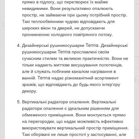
прямо в підлогу, що перетворює їх майже
невидимими. Вони результативно опалюють
простір, не займаючи при цьому потрібний простір.
Такі теплообмінники чудово відповідають для
широких вікон та дверей, не допускаючи
проникненню холодного повітряного потоку.
Дизайнерські рушникосушарки Terma. Дизайнерські
рушникосушарки Terma прославлені своїм
сучасним стилем та великою практичністю. Вони не
тільки надають миттєве висушування полотенців,
але й служать побічним каналом нагрівання в
ванній. Terma надає різноманітний асортимент
зразків, що відповідають до будь-якого інтер'єру
декору.
Вертикальні радіатори опалення. Вертикальні
радіатори опалення є ідеальним рішенням для
обмеженого приміщення. Вони монтуються прямо
на перегородки, що надає можливість ефективно
використовувати вертикальний простір приміщення.
Такі обігрівачі не лише простоті у застосуванні, але