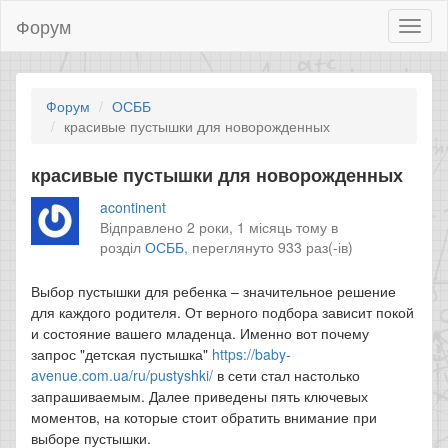
Форум
Toggl
naviga
Форум
ОСББ
красивые пустышки для новорожденных
красивые пустышки для новорожденных
acontinent
Відправлено 2 роки, 1 місяць тому в
розділ
ОСББ
,
переглянуто 933 раз(-ів)
Выбор пустышки для ребенка – значительное решение
для каждого родителя. От верного подбора зависит покой
и состояние вашего младенца. Именно вот почему
запрос "детская пустышка"
https://baby-
avenue.com.ua/ru/pustyshki/
в сети стал настолько
запрашиваемым. Далее приведены пять ключевых
моментов, на которые стоит обратить внимание при
выборе пустышки.