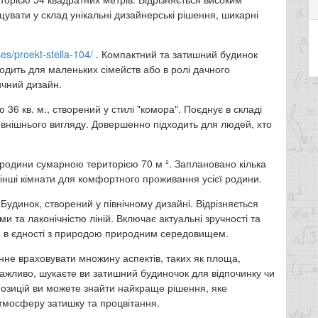
увати у склад унікальні дизайнерські рішення, шикарні
s/proekt-stella-104/
. Компактний та затишний будинок
дить для маленьких сімейств або в ролі дачного
ичний дизайн.
36 кв. м., створений у стилі "комора". Поєднує в складі
зовнішнього вигляду. Довершенно підходить для людей, хто
одини сумарною територією 70 м ². Заплановано кілька
 інші кімнати для комфортного проживання усієї родини.
динок, створений у північному дизайні. Відрізняється
и та лаконічністю ліній. Включає актуальні зручності та
я в єдності з природою природним середовищем.
инне враховувати множину аспектів, таких як площа,
важливо, шукаєте ви затишний будиночок для відпочинку чи
позицій ви можете знайти найкраще рішення, яке
атмосферу затишку та процвітання.