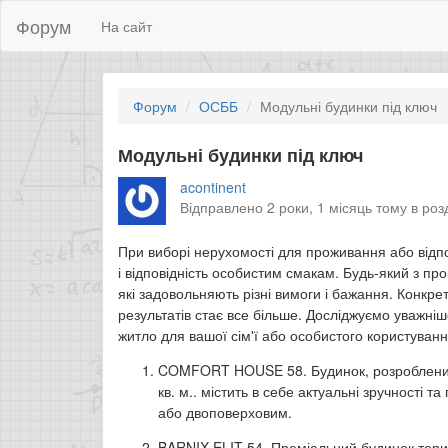
Форум
На сайт
Форум
ОСББ
Модульні будинки під ключ
Модульні будинки під ключ
acontinent
Відправлено 2 роки, 1 місяць тому в роз
При виборі нерухомості для проживання або відп
і відповідність особистим смакам. Будь-який з пр
які задовольняють різні вимоги і бажання. Конкр
результатів стає все більше. Досліджуємо уважні
житло для вашої сім'ї або особистого користуванн
COMFORT HOUSE 58. Будинок, розроблений
кв. м.. містить в себе актуальні зручності
або двоповерховим.
BARNIX ELIT 54. Преміальний будинок терит