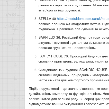
рівнем матеріалів та оздоблення. Може вміщ
інтер'єри та інші зручності.
STELLA 40
https://moduldom.com.ua/uk/house
повною площею 40 квадратних метрів. Підхо
будиночка. Практичне планування та аскет
BARN LUX 36. Розкішний будинок територією 
актуальні зручності з деталями сільського 
поважає зручність та неповторність.
FAMILY HOUSE 70. Просторий будинок для р
спальних приміщень, велика зала, кухня та
Скандинавський будинок SCANDIC HOUSE. Бу
світлими відтінками, природними матеріалам
місткі кімнати для комфортного проживанн
Підбір нерухомості – це значне рішення, яке пов
дизайн, якість комфорту та функціональність. Не
велике житло для великої родини, серед цих про
відповідатиме вашим очікуванням і забезпечить 