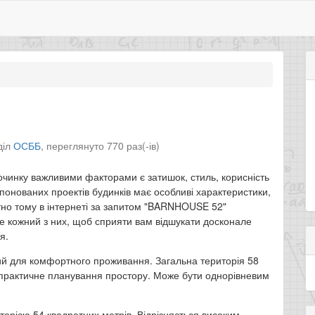
діл
ОСББ
,
переглянуто 770 раз(-ів)
очинку важливими факторами є затишок, стиль, корисність
опонованих проектів будинків має особливі характеристики,
етно тому в інтернеті за запитом "BARNHOUSE 52"
ше кожний з них, щоб сприяти вам відшукати досконале
я.
 для комфортного проживання. Загальна територія 58
 та практичне планування простору. Може бути однорівневим
орією 54 квадратних метрів. Відрізняється високим