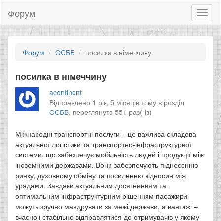
Форум
Toggl
naviga
Форум
ОСББ
посилка в німеччину
посилка в німеччину
acontinent
Відправлено 1 рік, 5 місяців тому в розділ
ОСББ
,
переглянуто 551 раз(-ів)
Міжнародні транспортні послуги – це важлива складова
актуальної логістики та транспортно-інфраструктурної
системи, що забезпечує мобільність людей і продукції між
іноземними державами. Вони забезпечують піднесенню
ринку, духовному обміну та посиленню відносин між
урядами. Завдяки актуальним досягненням та
оптимальним інфраструктурним рішенням пасажири
можуть зручно мандрувати за межі держави, а вантажі –
вчасно і стабільно відправлятися до отримувачів у якому