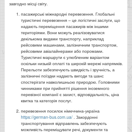
завгодно місці світу.
пасажирські міжнародні перевезення. Глобальні
туристичні перевезення – це логістичні заслуги, що
надають переміщення пасажирів між іншими
територіями. Вони можуть реалізовуватися
декількома видами транспорту, наприклад
рейсовими машинами, залізничним транспортом,
рейсовими авіалайнерами або поромами.
Туристичні маршрути є улюбленим варіантом
оскільки низькій оплаті та широкій мережі напрямків.
Перельоти забезпечують швидкість і зручність, а
залізничні поїздки надають вигоди та шанс
спостерігати навколишньою природою. Головними
чинниками при прийнятті рішення іноземного
перевізної компанії є захист, відповідальність, ціна
квитка та категорія послуг.
перевезення посилок німеччина-україна
https://german-bus.com.ua/
. Закордонні
транспортування відправлень забезпечують
можливість переміщувати речі, документи та