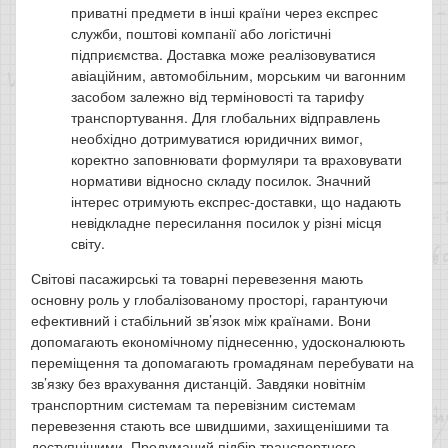
приватні предмети в інші країни через експрес
служби, поштові компанії або логістичні
підприємства. Доставка може реалізовуватися
авіаційним, автомобільним, морським чи вагонним
засобом залежно від терміновості та тарифу
транспортування. Для глобальних відправлень
необхідно дотримуватися юридичних вимог,
коректно заповнювати формуляри та враховувати
нормативи відносно складу посилок. Значний
інтерес отримують експрес-доставки, що надають
невідкладне пересилання посилок у різні місця
світу.
Світові пасажирські та товарні перевезення мають
основну роль у глобалізованому просторі, гарантуючи
ефективний і стабільний зв’язок між країнами. Вони
допомагають економічному піднесенню, удосконалюють
переміщення та допомагають громадянам перебувати на
зв’язку без врахування дистанцій. Завдяки новітнім
транспортним системам та перевізним системам
перевезення стають все швидшими, захищенішими та
доступнішими. Продуманий підбір транспортного