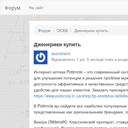
Форум
На сайт
Форум
ОСББ
Дженерики купить
Дженерики купить
acontinent
Відправлено 1 рік, 5 місяців тому в розд
Интернет-аптека Potencia – это современный о
для улучшения потенции и решения проблем мужс
доступность эффективных и качественных средст
удобство для наших клиентов. Заказать препарат
https://www.potencia.in.ua/shop/tip-sredstva-tabletk
В Potencia вы найдете все наиболее популярны
представленные как оригинальными брендами, т
Виагра (Sildenafil): Классический препарат, ст
дисфункцией. Виагра помогает достичь и подде