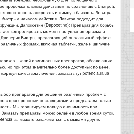
более продолжительным действием по сравнению с Виагрой,
яет спонтанно планировать интимную близость. Левитра
 и быстрым началом действия. Левитра подходит для
функции. Дапоксетин (Dapoxetine): Препарат для борьбы
гает контролировать момент наступления оргазма и
te): Дженерик Виагры, предлагающий аналогичный эффект
в различных формах, включая таблетки, желе и шипучие
нериков – копий оригинальных препаратов, обладающих
ью, но при этом значительно более доступных по цене.
жертвуя качеством лечения. заказать тут potencia.in.ua
выбор препаратов для решения различных проблем с
ько с проверенными поставщиками и предлагаем только
ость: Мы гарантируем полную анонимность при
: Заказать препараты можно онлайн в любое время суток,
otencia вы можете ознакомиться с отзывами других