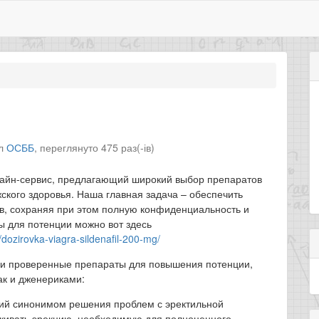
іл
ОСББ
,
переглянуто 475 раз(-ів)
нлайн-сервис, предлагающий широкий выбор препаратов
кого здоровья. Наша главная задача – обеспечить
в, сохраняя при этом полную конфиденциальность и
ы для потенции можно вот здесь
i/dozirovka-viagra-sildenafil-200-mg/
е и проверенные препараты для повышения потенции,
ак и дженериками:
авший синонимом решения проблем с эректильной
рживать эрекцию, необходимую для полноценного