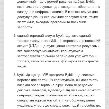
депозитний – це окремий рахунок на біржі Bybit,
який використовується для введення, зберігання та
виведення цифрових активів. Він також слугує для
доступу в різних економічних послугах біржі, таких
як стейкінг, вкладові програми та пасивний
заробіток.
єдиний торговий акаунт bybit. Що таке єдиний
торговий акаунт на bybit – інтегрований фінансовий
акаунт (UTA) – це функціонал контролю ресурсами,
яка забезпечує можливість користувачам
застосовувати спільний баланс для усіх категорій
торгівлі, таких як класична, ф’ючерси та контрактні
угоди.
bybit vip що це. VIP-програма Bybit – це система
переваг для постійних користувачів, які досягають
високий обсяг торгів на біржі. Вона передбачає
декілька категорій, відповідно від місячного кількості
операцій, і надає преміальні можливості, такі як
спеціальні торгові комісії, елітне обслуговування
учасників, участь до спеціальних подій та особистих