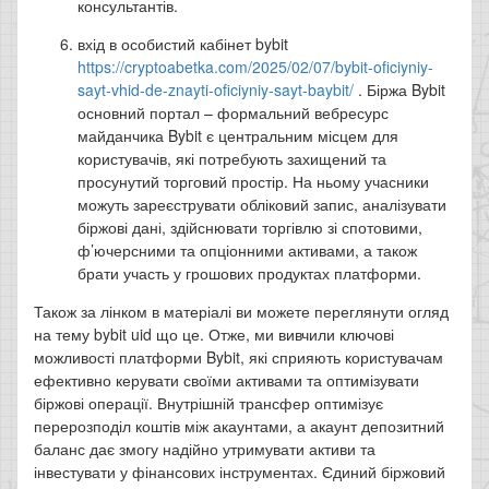
консультантів.
вхід в особистий кабінет bybit
https://cryptoabetka.com/2025/02/07/bybit-oficiyniy-
sayt-vhid-de-znayti-oficiyniy-sayt-baybit/
. Біржа Bybit
основний портал – формальний вебресурс
майданчика Bybit є центральним місцем для
користувачів, які потребують захищений та
просунутий торговий простір. На ньому учасники
можуть зареєструвати обліковий запис, аналізувати
біржові дані, здійснювати торгівлю зі спотовими,
ф’ючерсними та опціонними активами, а також
брати участь у грошових продуктах платформи.
Також за лінком в матеріалі ви можете переглянути огляд
на тему bybit uid що це. Отже, ми вивчили ключові
можливості платформи Bybit, які сприяють користувачам
ефективно керувати своїми активами та оптимізувати
біржові операції. Внутрішній трансфер оптимізує
перерозподіл коштів між акаунтами, а акаунт депозитний
баланс дає змогу надійно утримувати активи та
інвестувати у фінансових інструментах. Єдиний біржовий