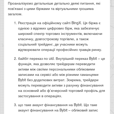
Проаналізуємо детальніше детально деякі питання, які
пов'язані з цими біржами та віртуальними грошима
загалом.
Реєстрація на офіційному сайті BingX. Ця біржа є
однією з відомих цифрових бірж, яка забезпечує
широкий спектр торгових інструментів, включаючи
класичну, довгострокову торгівлю, а також
соціальний трейдинг, де учасники можуть
відтворювати операції професійних гравців ринку.
байбіт переказ по uid. Внутрішній переказ Bybit – це
функція, яка дозволяє трейдерам переводити
активи між своїми персональними обліковими
записами на сервісі або між різними гаманцями
Bybit без додаткових витрат. Зокрема, трейдери
можуть переводити активи з рахунку фінансування
на основний або ф’ючерсний торговий профіль для
застосування в операціях.
що таке акаунт фінансування на Bybit. Що таке
акаунт фінансування на Bybit – обліковий запис