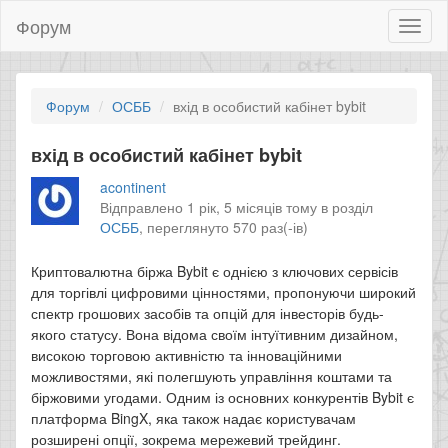
Форум
Toggl
naviga
Форум
ОСББ
вхід в особистий кабінет bybit
вхід в особистий кабінет bybit
acontinent
Відправлено 1 рік, 5 місяців тому в розділ
ОСББ
,
переглянуто 570 раз(-ів)
Криптовалютна біржа Bybit є однією з ключових сервісів
для торгівлі цифровими цінностями, пропонуючи широкий
спектр грошових засобів та опцій для інвесторів будь-
якого статусу. Вона відома своїм інтуїтивним дизайном,
високою торговою активністю та інноваційними
можливостями, які полегшують управління коштами та
біржовими угодами. Одним із основних конкурентів Bybit є
платформа BingX, яка також надає користувачам
розширені опції, зокрема мережевий трейдинг.