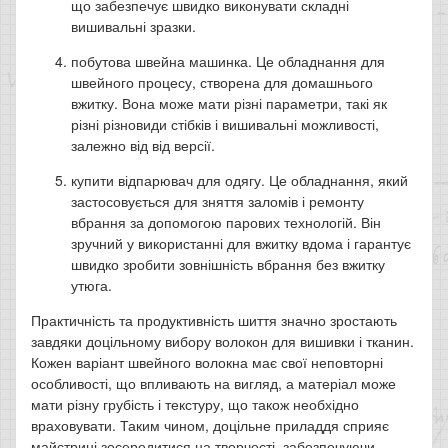
що забезпечує швидко виконувати складні
вишивальні зразки.
побутова швейна машинка. Це обладнання для
швейного процесу, створена для домашнього
вжитку. Вона може мати різні параметри, такі як
різні різновиди стібків і вишивальні можливості,
залежно від від версії.
купити відпарювач для одягу. Це обладнання, який
застосовується для зняття заломів і ремонту
вбрання за допомогою парових технологій. Він
зручний у використанні для вжитку вдома і гарантує
швидко зробити зовнішність вбрання без вжитку
утюга.
Практичність та продуктивність шиття значно зростають
завдяки доцільному вибору волокон для вишивки і тканин.
Кожен варіант швейного волокна має свої неповторні
особливості, що впливають на вигляд, а матеріал може
мати різну грубість і текстуру, що також необхідно
враховувати. Таким чином, доцільне приладдя сприяє
майстрині зосередитися на творчості, забезпечуючи