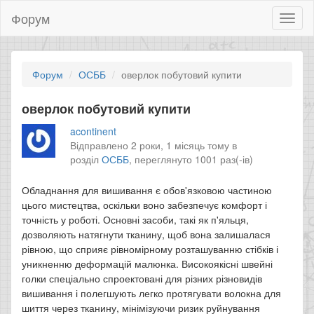
Форум
Toggl
naviga
Форум
ОСББ
оверлок побутовий купити
оверлок побутовий купити
acontinent
Відправлено 2 роки, 1 місяць тому в
розділ
ОСББ
,
переглянуто 1001 раз(-ів)
Обладнання для вишивання є обов'язковою частиною
цього мистецтва, оскільки воно забезпечує комфорт і
точність у роботі. Основні засоби, такі як п'яльця,
дозволяють натягнути тканину, щоб вона залишалася
рівною, що сприяє рівномірному розташуванню стібків і
уникненню деформацій малюнка. Високоякісні швейні
голки спеціально спроектовані для різних різновидів
вишивання і полегшують легко протягувати волокна для
шиття через тканину, мінімізуючи ризик руйнування