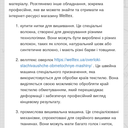
матеріалу. Розглянемо інше обладнання, зокрема
професійне, яке ви можете знайти та отримати на
інтернет-ресурсі магазину Welltex.
купити нитки для вишивання. Це спеціальні
волокна, створені для декорування різними
технологіями. Вони можуть бути вироблені з різних
волокон, таких як хлопок, натуральний шовк або
синтетичне волокно, і мають різні барви і товщини.
веллтекс оверлок
https://welltex.ua/overloki-
stachivaushche-obmetochnye-mashiny/
. Це швейна
машина спеціального призначення, яка
використовується для обробки країв текстилю. Вона
виділяється своєю можливістю обробляти край
текстилю обметуванням, який перешкоджає
деформації і забезпечує професійний вигляд
кінцевому результату.
промислова вишивальна машина. Це спеціалізовані
механізми, спроектовані для серійного вишивки на
тканинах. Вони можуть мати багато голок і ниток,