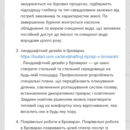
занурюються на бурових процесах, підбирають
підходящу глибину та тип свердловини залежно від
потреб замовника та характеристик землі. По
завершенню буріння монтується насосне
обладнання та мережі очищення води, що запевняє
постійний доступ до якісної та очищеної води
впродовж цілого року.
ландшафтний дизайн в броварах
https://budart.com.ua/landshaftnyj-dyzajn-v-brovarah/
. Ландшафтний дизайн у Броварах — це шанс
створити стильний та стильний середовище на
будь-якій площадці. Професіонали розробляють
спеціальні плани, що передбачають планування
ділянки, озеленення розташування систем поливу,
встановлення декоративних прикрас і освітлення.
Завдяки новітнім рішенням можна перетворити
типовий сад на комфортну зону відпочивання, яка
веселить око в будь-яку пору.
Покрівельні роботи в Броварах. Покрівельні роботи
в Броварах покривають цілий спектр послуг із