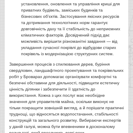
установлення, оновлення та управління криші для
приватних будівель, заміських будинків та
бізнесових об'єктів. Застосування якісних ресурсів
та дотримання технологічних норм гарантує
довговічність даху та її стабільність до неприємних
кліматичних факторів. Досвідчений підхід дає
можливість вирішити різноманітні завдання — від
укладання сучасної покрівлі до відбудови старих
покрівель із модернізацією структурних систем.
Завершення процесів з спилювання дерев, буріння
свердловин, ландшафтного проектування та покрівельних
робіт у Броварах допомагає організувати комфортні та
безпечні обставини для діяльності, підвищити естетичну
цінність ділянки і забезпечити її здатність до
використання. Кожна з цих послуг має необхідне
значення для управителів майна, оскільки виконує не
тільки покращити зовнішній вигляд, а й порішати практичні
труднощі, що відносяться водопостачання, стабільності
конструкцій та загального розвитку. Вибираючи експертів
у даній галузі, можна бути впевненими в досконалому
результаті, який прослужить довгі роки.