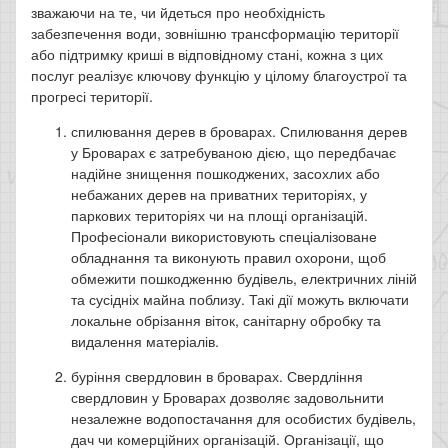
зважаючи на те, чи йдеться про необхідність
забезпечення води, зовнішню трансформацію території
або підтримку криші в відповідному стані, кожна з цих
послуг реалізує ключову функцію у цілому благоустрої та
прогресі території.
спилювання дерев в броварах. Спилювання дерев
у Броварах є затребуваною дією, що передбачає
надійне знищення пошкоджених, засохлих або
небажаних дерев на приватних територіях, у
паркових територіях чи на площі організацій.
Професіонали використовують спеціалізоване
обладнання та виконують правил охорони, щоб
обмежити пошкодженню будівель, електричних ліній
та сусідніх майна поблизу. Такі дії можуть включати
локальне обрізання віток, санітарну обробку та
видалення матеріалів.
буріння свердловин в броварах. Свердління
свердловин у Броварах дозволяє задовольнити
незалежне водопостачання для особистих будівель,
дач чи комерційних організацій. Організації, що