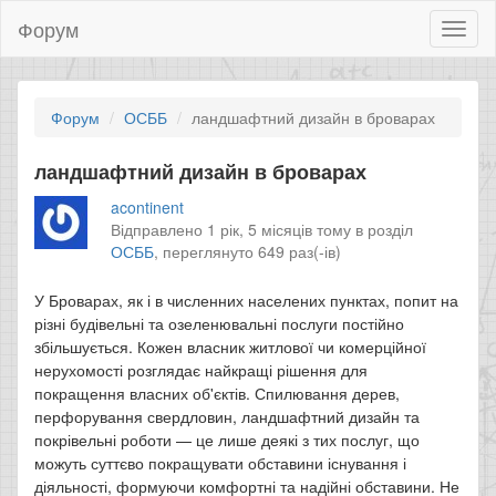
Форум
Toggl
naviga
Форум
ОСББ
ландшафтний дизайн в броварах
ландшафтний дизайн в броварах
acontinent
Відправлено 1 рік, 5 місяців тому в розділ
ОСББ
,
переглянуто 649 раз(-ів)
У Броварах, як і в численних населених пунктах, попит на
різні будівельні та озеленювальні послуги постійно
збільшується. Кожен власник житлової чи комерційної
нерухомості розглядає найкращі рішення для
покращення власних об'єктів. Спилювання дерев,
перфорування свердловин, ландшафтний дизайн та
покрівельні роботи — це лише деякі з тих послуг, що
можуть суттєво покращувати обставини існування і
діяльності, формуючи комфортні та надійні обставини. Не