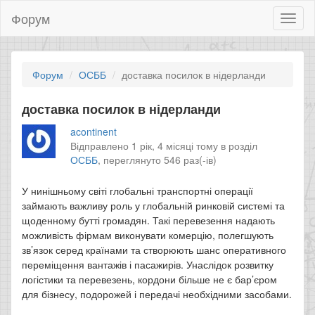
Форум
Toggl
naviga
Форум
ОСББ
доставка посилок в нідерланди
доставка посилок в нідерланди
acontinent
Відправлено 1 рік, 4 місяці тому в розділ
ОСББ
,
переглянуто 546 раз(-ів)
У нинішньому світі глобальні транспортні операції
займають важливу роль у глобальній ринковій системі та
щоденному бутті громадян. Такі перевезення надають
можливість фірмам виконувати комерцію, полегшують
зв’язок серед країнами та створюють шанс оперативного
переміщення вантажів і пасажирів. Унаслідок розвитку
логістики та перевезень, кордони більше не є бар’єром
для бізнесу, подорожей і передачі необхідними засобами.