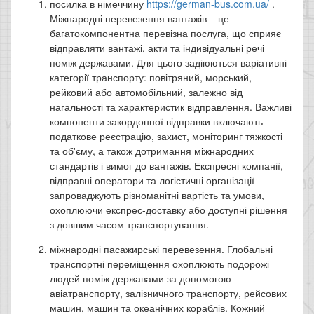
посилка в німеччину
https://german-bus.com.ua/
.
Міжнародні перевезення вантажів – це
багатокомпонентна перевізна послуга, що сприяє
відправляти вантажі, акти та індивідуальні речі
поміж державами. Для цього задіюються варіативні
категорії транспорту: повітряний, морський,
рейковий або автомобільний, залежно від
нагальності та характеристик відправлення. Важливі
компоненти закордонної відправки включають
податкове реєстрацію, захист, моніторинг тяжкості
та об'єму, а також дотримання міжнародних
стандартів і вимог до вантажів. Експресні компанії,
відправні оператори та логістичні організації
запроваджують різноманітні вартість та умови,
охоплюючи експрес-доставку або доступні рішення
з довшим часом транспортування.
міжнародні пасажирські перевезення. Глобальні
транспортні переміщення охоплюють подорожі
людей поміж державами за допомогою
авіатранспорту, залізничного транспорту, рейсових
машин, машин та океанічних кораблів. Кожний