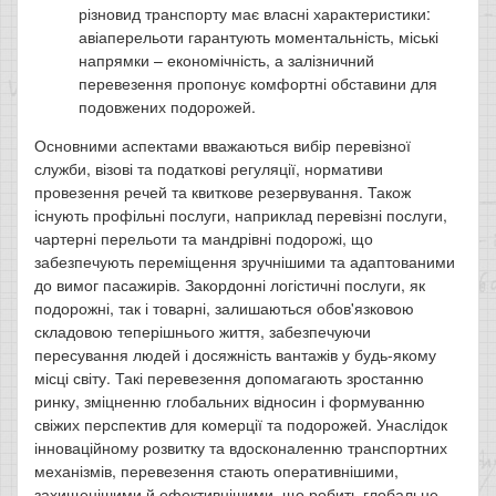
різновид транспорту має власні характеристики:
авіаперельоти гарантують моментальність, міські
напрямки – економічність, а залізничний
перевезення пропонує комфортні обставини для
подовжених подорожей.
Основними аспектами вважаються вибір перевізної
служби, візові та податкові регуляції, нормативи
провезення речей та квиткове резервування. Також
існують профільні послуги, наприклад перевізні послуги,
чартерні перельоти та мандрівні подорожі, що
забезпечують переміщення зручнішими та адаптованими
до вимог пасажирів. Закордонні логістичні послуги, як
подорожні, так і товарні, залишаються обов'язковою
складовою теперішнього життя, забезпечуючи
пересування людей і досяжність вантажів у будь-якому
місці світу. Такі перевезення допомагають зростанню
ринку, зміцненню глобальних відносин і формуванню
свіжих перспектив для комерції та подорожей. Унаслідок
інноваційному розвитку та вдосконаленню транспортних
механізмів, перевезення стають оперативнішими,
захищенішими й ефективнішими, що робить глобальне