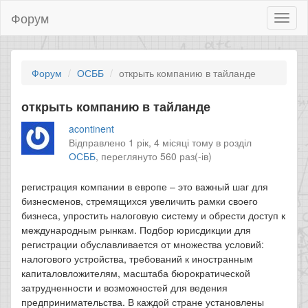
Форум
Toggl
naviga
Форум
ОСББ
открыть компанию в тайланде
открыть компанию в тайланде
acontinent
Відправлено 1 рік, 4 місяці тому в розділ
ОСББ
,
переглянуто 560 раз(-ів)
регистрация компании в европе – это важный шаг для
бизнесменов, стремящихся увеличить рамки своего
бизнеса, упростить налоговую систему и обрести доступ к
международным рынкам. Подбор юрисдикции для
регистрации обуславливается от множества условий:
налогового устройства, требований к иностранным
капиталовложителям, масштаба бюрократической
затрудненности и возможностей для ведения
предпринимательства. В каждой стране установлены