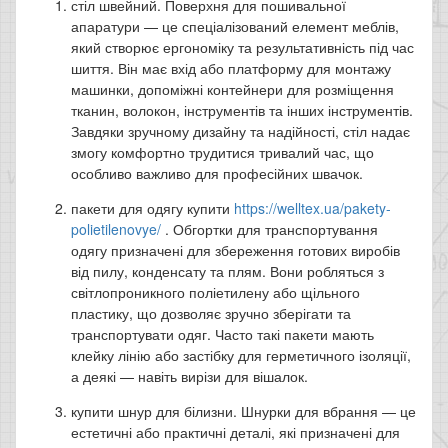
стіл швейний. Поверхня для пошивальної
апаратури — це спеціалізований елемент меблів,
який створює ергономіку та результативність під час
шиття. Він має вхід або платформу для монтажу
машинки, допоміжні контейнери для розміщення
тканин, волокон, інструментів та інших інструментів.
Завдяки зручному дизайну та надійності, стіл надає
змогу комфортно трудитися тривалий час, що
особливо важливо для професійних швачок.
пакети для одягу купити
https://welltex.ua/pakety-
polietilenovye/
. Обгортки для транспортування
одягу призначені для збереження готових виробів
від пилу, конденсату та плям. Вони робляться з
світлопроникного поліетилену або щільного
пластику, що дозволяє зручно зберігати та
транспортувати одяг. Часто такі пакети мають
клейку лінію або застібку для герметичного ізоляції,
а деякі — навіть вирізи для вішалок.
купити шнур для білизни. Шнурки для вбрання — це
естетичні або практичні деталі, які призначені для