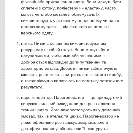
фіксації або прикрашання одягу. Вони можуть бути
сплетені з котону, поліестеру чи еластану, часто
мають легкі або металеві обмежувачі. Їх
використовують у активному, щоденному чи навіть
авторському одязі — від світшотів до штанів і
верхнього одягу.
нитка. Нитки є основним використовуваним
ресурсом у швейній галузі. Вони можуть бути
натуральними, хімічними або змішаними, і
добираються відповідно до типу тканини та
характеристик шва. Добротні нитки забезпечують
міцність, розтяжність і витривалість зшитого виробу,
а також відчутно впливають на естетику остаточного
результату.
паро генератор. Парогенератор — це прилад, який
випускає сильний викид пари для розгладження
тканин і одягу. Його використовують як у домашніх
умовах, так і в ательє та цехах. Парогенератор не
лише ефективно розгладжує зморшки, але й
дезінфікує тканину, зберігаючи її текстуру та