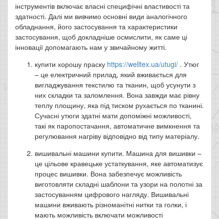
інструментів включає власні специфічні властивості та
здатності. Далі ми вивчимо основні види аналогічного
обладнання, його застосування та характеристики
застосування, щоб докладніше осмислити, як саме ці
інновації допомагають нам у звичайному житті.
купити хорошу праску
https://welltex.ua/utugi/
. Утюг
– це електричний прилад, який вживається для
вигладжування текстилю та тканин, щоб усунути з
них складки та заломлення. Вона завжди має рівну
теплу площину, яка під тиском рухається по тканині.
Сучасні утюги здатні мати допоміжні можливості,
такі як паропостачання, автоматичне вимкнення та
регулювання нагріву відповідно від типу матеріалу.
вишивальні машини купити. Машина для вишивки –
це цільове кравецьке устаткування, яке автоматизує
процес вишивки. Вона забезпечує можливість
виготовляти складні шаблони та узори на полотні за
застосуванням цифрового нагляду. Вишивальні
машини вживають різноманітні нитки та голки, і
мають можливість включати можливості