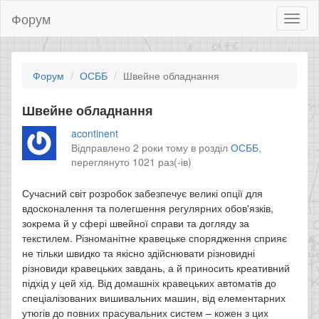
Форум
Toggl
naviga
Форум
ОСББ
Швейне обладнання
Швейне обладнання
acontinent
Відправлено 2 роки тому в розділ
ОСББ
,
переглянуто 1021 раз(-ів)
Сучасний світ розробок забезпечує великі опції для
вдосконалення та полегшення регулярних обов'язків,
зокрема й у сфері швейної справи та догляду за
текстилем. Різноманітне кравецьке спорядження сприяє
не тільки швидко та якісно здійснювати різновидні
різновиди кравецьких завдань, а й приносить креативний
підхід у цей хід. Від домашніх кравецьких автоматів до
спеціалізованих вишивальних машин, від елементарних
утюгів до повних прасувальних систем – кожен з цих