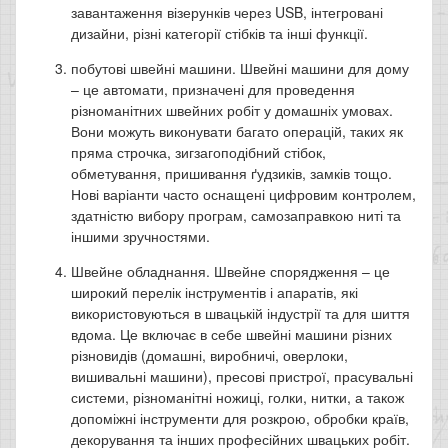
завантаження візерунків через USB, інтегровані
дизайни, різні категорії стібків та інші функції.
побутові швейні машини. Швейні машини для дому
– це автомати, призначені для проведення
різноманітних швейних робіт у домашніх умовах.
Вони можуть виконувати багато операцій, таких як
пряма строчка, зигзагоподібний стібок,
обметування, пришивання ґудзиків, замків тощо.
Нові варіанти часто оснащені цифровим контролем,
здатністю вибору програм, самозаправкою ниті та
іншими зручностями.
Швейне обладнання. Швейне спорядження – це
широкий перелік інструментів і апаратів, які
використовуються в швацькій індустрії та для шиття
вдома. Це включає в себе швейні машини різних
різновидів (домашні, виробничі, оверлоки,
вишивальні машини), пресові пристрої, прасувальні
системи, різноманітні ножиці, голки, нитки, а також
допоміжні інструменти для розкрою, обробки країв,
декорування та інших професійних швацьких робіт.