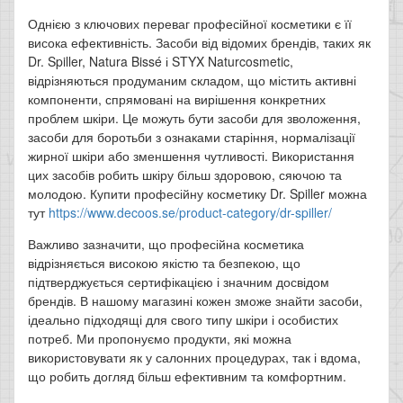
Однією з ключових переваг професійної косметики є її
висока ефективність. Засоби від відомих брендів, таких як
Dr. Spiller, Natura Bissé і STYX Naturcosmetic,
відрізняються продуманим складом, що містить активні
компоненти, спрямовані на вирішення конкретних
проблем шкіри. Це можуть бути засоби для зволоження,
засоби для боротьби з ознаками старіння, нормалізації
жирної шкіри або зменшення чутливості. Використання
цих засобів робить шкіру більш здоровою, сяючою та
молодою. Купити професійну косметику Dr. Spiller можна
тут
https://www.decoos.se/product-category/dr-spiller/
Важливо зазначити, що професійна косметика
відрізняється високою якістю та безпекою, що
підтверджується сертифікацією і значним досвідом
брендів. В нашому магазині кожен зможе знайти засоби,
ідеально підходящі для свого типу шкіри і особистих
потреб. Ми пропонуємо продукти, які можна
використовувати як у салонних процедурах, так і вдома,
що робить догляд більш ефективним та комфортним.