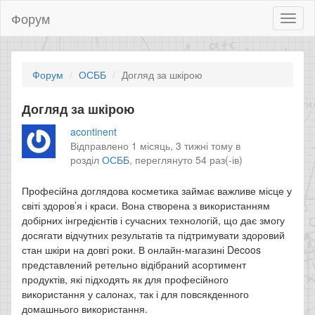
Форум
Toggl
naviga
Форум
ОСББ
Догляд за шкірою
Догляд за шкірою
acontinent
Відправлено 1 місяць, 3 тижні тому в
розділ
ОСББ
,
переглянуто 54 раз(-ів)
Професійна доглядова косметика займає важливе місце у
світі здоров’я і краси. Вона створена з використанням
добірних інгредієнтів і сучасних технологій, що дає змогу
досягати відчутних результатів та підтримувати здоровий
стан шкіри на довгі роки. В онлайн-магазині Decoos
представлений ретельно відібраний асортимент
продуктів, які підходять як для професійного
використання у салонах, так і для повсякденного
домашнього використання.