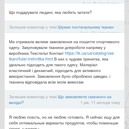
1 рік, 9 місяців тому
Що подарувати людині, яка любить читати?
Залишив коментар у темі
Шукаю постачальника тканин
1 рік, 11 місяців тому
Ми отримали велике замовлення на пошиття спортивного
одягу. Закуповували тканини дляроботи напряму у
виробника Текстильт Контакт
https://tk.ua/ua/catalog/vse-
tkani/futer-trehnitka.html
В них є чудова тринитка, яка
ідеально підходить для такого одягу. Матеріал
еластичний і дихаючий, підходить для активного
використання. Замовлення було оброблено швидко, і
тканина відповідала всім моїм вимогам.
Залишив коментар у темі
Що замовляєте смачного на
вихідні?
1 рік, 11 місяців тому
Я люблю поесть, но не люблю готовить. Я сейчас ищу для
себя оптимальные варианты продуктов, чтобы поменьше
стоять у пллиты