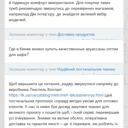
й підвищує комфорт використання. Для покупки таких
тумб рекомендую звернутись до перевірених магазинів,
наприклад Дім Інтер'єру, де знайдете великий вибір
моделей.
Залишив коментар у темі
Доставка продуктов
1 рік, 7 місяців тому
Где в Киеве можно купить качественные круассаны оптом
для кафе?
Залишив коментар у темі
Надійний постачальник тканин
1 рік, 7 місяців тому
Щоб вирышити це питання, раджу звернутися напряму до
виробника Текстиль Контакт
https://tk.ua/ua/catalog/meh/meh-iskusstvennyy.html
Цей
постачальник пропонує справді вигідні умови для оптових
клієнтів. У нас із ними був досвід закупівлі тканин для
великого проєкту з пошиття шуб, і їхній сервіс перевершив
усі очікування. Знижки на великі обсяги, оперативна
доставка та гарантія якості – це ті переваги, які роблять їх