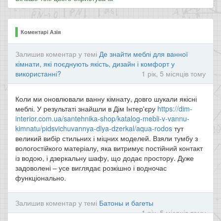
Коментарі Азія
Залишив коментар у темі
Де знайти меблі для ванної
кімнати, які поєднують якість, дизайн і комфорт у
використанні?
1 рік, 5 місяців тому
Коли ми оновлювали ванну кімнату, довго шукали якісні
меблі. У результаті знайшли в Дім Інтер'єру
https://dim-
interior.com.ua/santehnika-shop/katalog-mebli-v-vannu-
kimnatu/pidsvichuvannya-dlya-dzerkal/aqua-rodos
тут
великий вибір стильних і міцних моделей. Взяли тумбу з
вологостійкого матеріалу, яка витримує постійний контакт
із водою, і дзеркальну шафу, що додає простору. Дуже
задоволені – усе виглядає розкішно і водночас
функціонально.
Залишив коментар у темі
Батоны и багеты
1 рік, 5 місяців тому