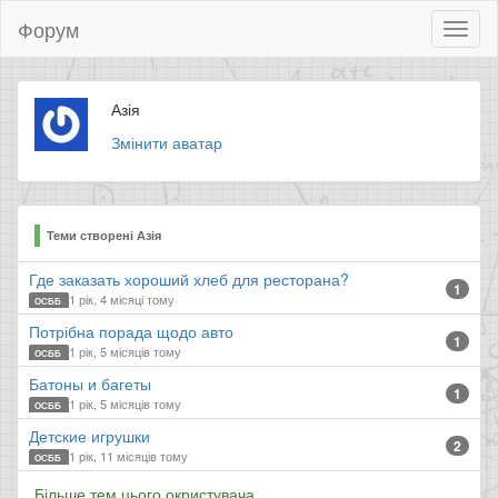
Форум
Toggl
naviga
Азія
Змінити аватар
Теми створені Азія
Где заказать хороший хлеб для ресторана?
1
1 рік, 4 місяці тому
ОСББ
Потрібна порада щодо авто
1
1 рік, 5 місяців тому
ОСББ
Батоны и багеты
1
1 рік, 5 місяців тому
ОСББ
Детские игрушки
2
1 рік, 11 місяців тому
ОСББ
Більше тем цього окристувача