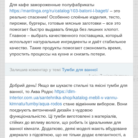
Для кафе замороженные полуфабрикаты
https://mantinga.org/ru/catalog/103-batoni-i-bageti/
– это
реально спасение! Особенно слоёные изделия, тесто,
пирожки, бургеры, готовые мясные заготовки – все это
помогает быстро выдавать блюда без лишних хлопот.
Главное – выбрать качественного поставщика, который
использует натуральные ингредиенты и даёт стабильное
качество. Такие продукты помогают сэкономить время,
упростить процессы на кухне и снизить потери.
Залишив коментар у темі
Тумби для ванної
1 рік, 7 місяців тому
Добрий день! Якщо ви шукаєте стильні та якісні тумби для
ванної, то Аква Родос
https://dim-
interior.com.ua/santehnika-shop/katalog-mebli-v-vannu-
kimnatu/tumby/aqua-rodos
стане відмінним вибором. Вони
поєднують витончений дизайн з чудовою
функціональністю. Ці тумби виготовлені з матеріалів,
стійких до впливу вологи, що робить їх ідеальними для
ванної кімнати. Додатково, деякі моделі мають вбудоване
дзеркало з підсвіткою, що не тільки додає елегантності, а