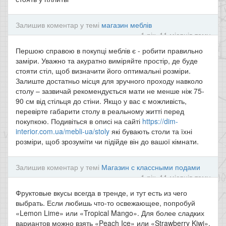
Залишив коментар у темі
магазин меблів
1 рік, 11 місяців тому
Першою справою в покупці меблів є - робити правильно
заміри. Уважно та акуратно виміряйте простір, де буде
стояти стіл, щоб визначити його оптимальні розміри.
Залиште достатньо місця для зручного проходу навколо
столу – зазвичай рекомендується мати не менше ніж 75-
90 см від стільця до стіни. Якщо у вас є можливість,
перевірте габарити столу в реальному житті перед
покупкою. Подивіться в описі на сайті
https://dim-
interior.com.ua/mebli-ua/stoly
які бувають столи та їхні
розміри, щоб зрозуміти чи підійде він до вашої кімнати.
Залишив коментар у темі
Магазин с классными подами
1 рік, 11 місяців тому
Фруктовые вкусы всегда в тренде, и тут есть из чего
выбрать. Если любишь что-то освежающее, попробуй
«Lemon Lime» или «Tropical Mango». Для более сладких
вариантов можно взять «Peach Ice» или «Strawberry Kiwi».