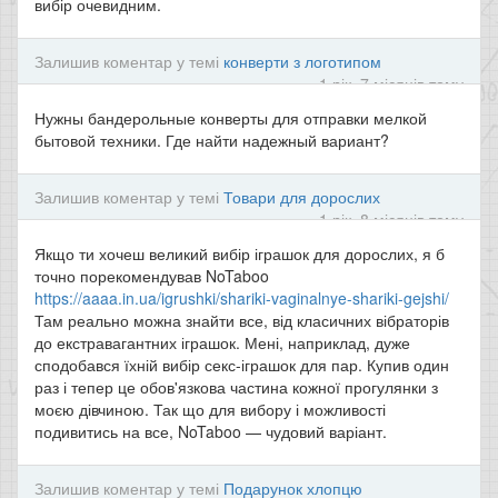
вибір очевидним.
Залишив коментар у темі
конверти з логотипом
1 рік, 7 місяців тому
Нужны бандерольные конверты для отправки мелкой
бытовой техники. Где найти надежный вариант?
Залишив коментар у темі
Товари для дорослих
1 рік, 8 місяців тому
Якщо ти хочеш великий вибір іграшок для дорослих, я б
точно порекомендував NoTaboo
https://aaaa.in.ua/igrushki/shariki-vaginalnye-shariki-gejshi/
Там реально можна знайти все, від класичних вібраторів
до екстравагантних іграшок. Мені, наприклад, дуже
сподобався їхній вибір секс-іграшок для пар. Купив один
раз і тепер це обов'язкова частина кожної прогулянки з
моєю дівчиною. Так що для вибору і можливості
подивитись на все, NoTaboo — чудовий варіант.
Залишив коментар у темі
Подарунок хлопцю