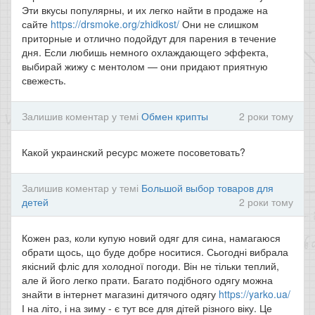
Эти вкусы популярны, и их легко найти в продаже на
сайте
https://drsmoke.org/zhidkost/
Они не слишком
приторные и отлично подойдут для парения в течение
дня. Если любишь немного охлаждающего эффекта,
выбирай жижу с ментолом — они придают приятную
свежесть.
Залишив коментар у темі
Обмен крипты
2 роки тому
Какой украинский ресурс можете посоветовать?
Залишив коментар у темі
Большой выбор товаров для
детей
2 роки тому
Кожен раз, коли купую новий одяг для сина, намагаюся
обрати щось, що буде добре носитися. Сьогодні вибрала
якісний фліс для холодної погоди. Він не тільки теплий,
але й його легко прати. Багато подібного одягу можна
знайти в інтернет магазині дитячого одягу
https://yarko.ua/
І на літо, і на зиму - є тут все для дітей різного віку. Це