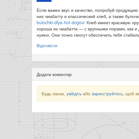
Если важен вкус и качество, попробуй продукцию 
них чиабатту и классический хлеб, а также булоч
bulochki-dlya-hot-dogov/
Хлеб имеет красивую хру
хороша их чиабатта — с крупными порами, как и д
нужно. Они точно смогут обеспечить тебя стаби
Відповісти
Додати коментар
Будь ласка,
увійдіть
або
зареєструйтесь
, щоб з