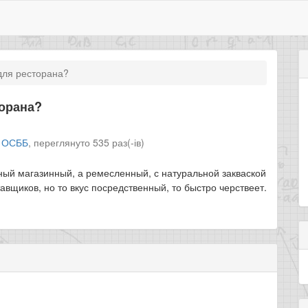
для ресторана?
торана?
л
ОСББ
,
переглянуто 535 раз(-ів)
ный магазинный, а ремесленный, с натуральной закваской
авщиков, но то вкус посредственный, то быстро черствеет.