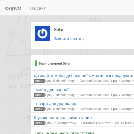
Форум
На сайт
Selar
Змінити аватар
Теми створені Selar
Де знайти меблі для ванної кімнати, які поєднують
1 рік, 5 місяців тому
Останній коментар: 1 рік, 4 місяці 
ОСББ
Тумби для ванної
1 рік, 7 місяців тому
Останній коментар: 1 рік, 7 місяців
ОСББ
Товари для дорослих
1 рік, 8 місяців тому
Останній коментар: 1 рік, 6 місяців
ОСББ
Шукаю постачальника тканин
1 рік, 11 місяців тому
Останній коментар: 1 рік, 11 місяц
ОСББ
Більше тем цього окристувача