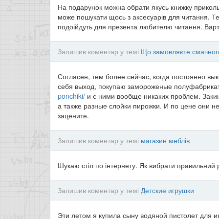
На подарунок можна обрати якусь книжку прикольн
може пошукати щось з аксесуарів для читання. Теж 
подоійдуть для презента любителю читання. Варт
Залишив коментар у темі
Що замовляєте смачного
Согласен, тем более сейчас, когда постоянно вык
себя выход, покупаю замороженые полуфабрика
ponchiki/
и с ними вообще никаких проблем. Закину
а также разные слойки пирожки. И по цене они н
зацените.
Залишив коментар у темі
магазин меблів
Шукаю стіл по інтернету. Як вибрати правильний 
Залишив коментар у темі
Детские игрушки
Эти летом я купила сыну водяной пистолет для и