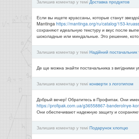
Залишив коментар у темі
Доставка продуктов
Если вы ищете круассаны, которые станут звезд
Mantinga
https://mantinga.org/ru/catalog/153-kruas
сохраняют идеальную текстуру и вкус после вып
шоколадные или миндальные. Это решение, котор
Залишив коментар у темі
Надійний постачальник 
Де ще можна знайти постачальника з вигідними у
Залишив коментар у темі
конверти з логотипом
Добрый вечер! Обратитесь в Профипак. Они им
https://profipak.com.ua/g36558867-banderolnye-ko
Они обеспечивают надежную защиту и сохраняют
Залишив коментар у темі
Подарунок хлопцю