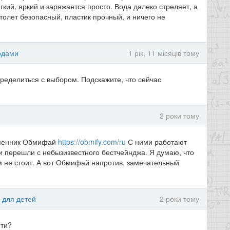
гкий, яркий и заряжается просто. Вода далеко стреляет, а
олет безопасный, пластик прочный, и ничего не
одами
1 рік, 11 місяців тому
ределиться с выбором. Подскажите, что сейчас
2 роки тому
обменник Обмифай
https://obmify.com/ru
С ними работают
 перешли с небызизвестного бестчейнджа. Я думаю, что
м не стоит. А вот Обмифай напротив, замечательный
 для детей
2 роки тому
ити?