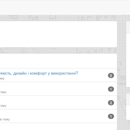
 якість, дизайн і комфорт у використанні?
2
тому
1
 тому
2
 тому
1
ів тому