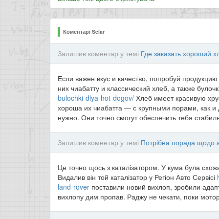
Коментарі Selar
Залишив коментар у темі
Где заказать хороший х
Если важен вкус и качество, попробуй продукцию 
них чиабатту и классический хлеб, а также булоч
bulochki-dlya-hot-dogov/
Хлеб имеет красивую хру
хороша их чиабатта — с крупными порами, как и д
нужно. Они точно смогут обеспечить тебя стаби
Залишив коментар у темі
Потрібна порада щодо 
Це точно щось з каталізатором. У кума була схожа
Видалив він той каталізатор у Регіон Авто Сервісі
land-rover
поставили новий вихлоп, зробили адапта
вихлопу дим пропав. Раджу не чекати, поки мотор