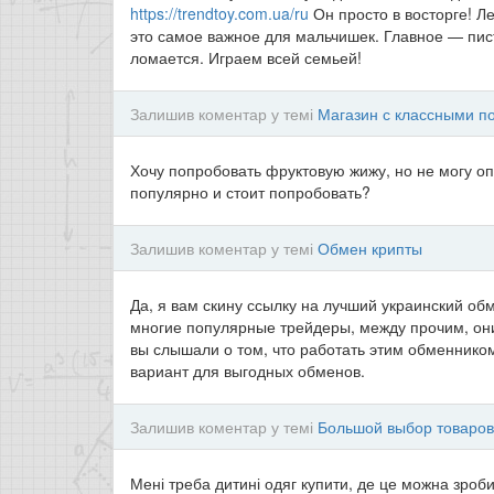
https://trendtoy.com.ua/ru
Он просто в восторге! Ле
это самое важное для мальчишек. Главное — пист
ломается. Играем всей семьей!
Залишив коментар у темі
Магазин с классными п
Хочу попробовать фруктовую жижу, но не могу оп
популярно и стоит попробовать?
Залишив коментар у темі
Обмен крипты
Да, я вам скину ссылку на лучший украинский 
многие популярные трейдеры, между прочим, они
вы слышали о том, что работать этим обменнико
вариант для выгодных обменов.
Залишив коментар у темі
Большой выбор товаров
Мені треба дитині одяг купити, де це можна зроб