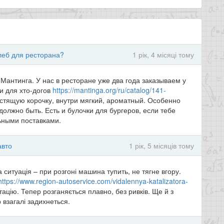
леб для ресторана?
1 рік, 4 місяці тому
Мантинга. У нас в ресторане уже два года заказываем у
ки для хто-догов
https://mantinga.org/ru/catalog/141-
стящую корочку, внутри мягкий, ароматный. Особенно
олжно быть. Есть и булочки для бургеров, если тебе
льными поставками.
авто
1 рік, 5 місяців тому
 ситуація – при розгоні машина тупить, не тягне вгору.
https://www.region-autoservice.com/vidalennya-katalizatora-
цію. Тепер розганяється плавно, без ривків. Ще й з
 взагалі задихнеться.