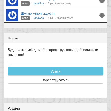
1
JanaCos
1 рік, 2 місяці тому
ОСББ
Шукаю жіночі жакети
1
JanaCos
1 рік, 6 місяців тому
ОСББ
Форум
Будь ласка, увійдіть або зареєструйтесь, щоб залишити
коментар!
Увійти
Зареєструватись
Розділи