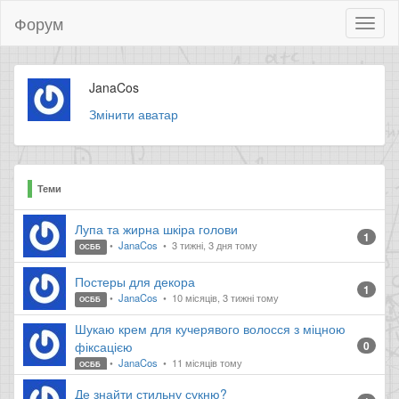
Форум
Toggl
naviga
JanaCos
Змінити аватар
Теми
Лупа та жирна шкіра голови
1
JanaCos
3 тижні, 3 дня тому
ОСББ
Постеры для декора
1
JanaCos
10 місяців, 3 тижні тому
ОСББ
Шукаю крем для кучерявого волосся з міцною
фіксацією
0
JanaCos
11 місяців тому
ОСББ
Де знайти стильну сукню?