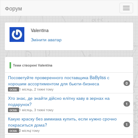
Форум
Toggl
naviga
Valentina
Змінити аватар
Теми створені Valentina
Посоветуйте проверенного поставщика BaByliss с
хорошим ассортиментом для бьюти-бизнеса
0
1 місяць, 2 тижні тому
ОСББ
Хто знає, де знайти дійсно елітну каву в зернах на
подарунок?
1
1 місяць, 3 тижні тому
ОСББ
Какую краску без аммиака купить, если нужно срочно
покраситься дома?
1
2 місяці тому
ОСББ