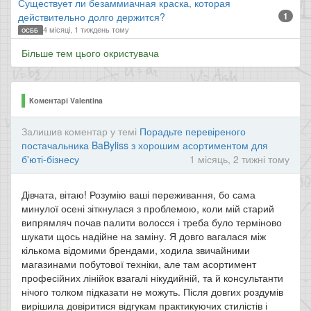
Существует ли безаммиачная краска, которая
действительно долго держится?
1
4 місяці, 1 тиждень тому
ОСББ
Більше тем цього окристувача
Коментарі Valentina
Залишив коментар у темі
Порадьте перевіреного
постачальника BaByliss з хорошим асортиментом для
б'юті-бізнесу
1 місяць, 2 тижні тому
Дівчата, вітаю! Розумію ваші переживання, бо сама
минулої осені зіткнулася з проблемою, коли мій старий
випрямляч почав палити волосся і треба було терміново
шукати щось надійне на заміну. Я довго вагалася між
кількома відомими брендами, ходила звичайними
магазинами побутової техніки, але там асортимент
професійних лінійок взагалі нікудийній, та й консультанти
нічого толком підказати не можуть. Після довгих роздумів
вирішила довіритися відгукам практикуючих стилістів і