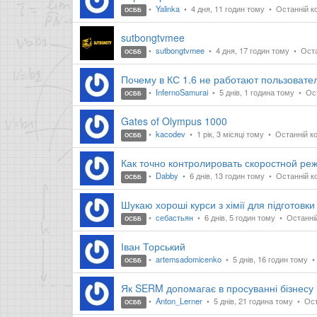
Yalinka
4 дня, 11 годин тому
Останній ко
ОСББ
sutbongtvmee
sutbongtvmee
4 дня, 17 годин тому
Оста
ОСББ
Почему в КС 1.6 не работают пользовате
InfernoSamurai
5 днів, 1 година тому
Ост
ОСББ
Gates of Olympus 1000
kacodev
1 рік, 3 місяці тому
Останній ко
ОСББ
Как точно контролировать скоростной р
Dabby
6 днів, 13 годин тому
Останній ко
ОСББ
Шукаю хороші курси з хімії для підготовк
себастьян
6 днів, 5 годин тому
Останній
ОСББ
Іван Торський
artemsadomicenko
5 днів, 16 годин тому
ОСББ
Як SERM допомагає в просуванні бізнесу в
Anton_Lerner
5 днів, 21 година тому
Ост
ОСББ