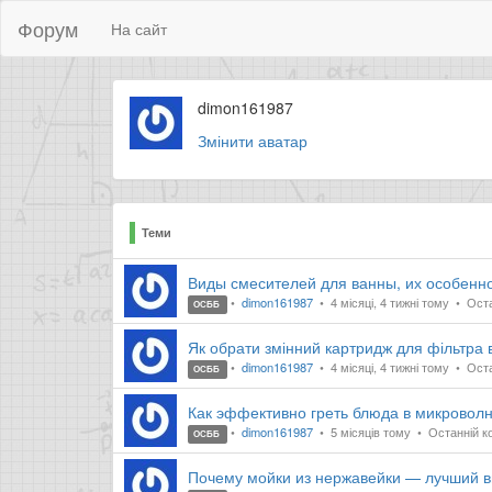
Форум
На сайт
dimon161987
Змінити аватар
Теми
Виды смесителей для ванны, их особенно
dimon161987
4 місяці, 4 тижні тому
Оста
ОСББ
Як обрати змінний картридж для фільтра 
dimon161987
4 місяці, 4 тижні тому
Оста
ОСББ
Как эффективно греть блюда в микроволн
dimon161987
5 місяців тому
Останній ко
ОСББ
Почему мойки из нержавейки — лучший в