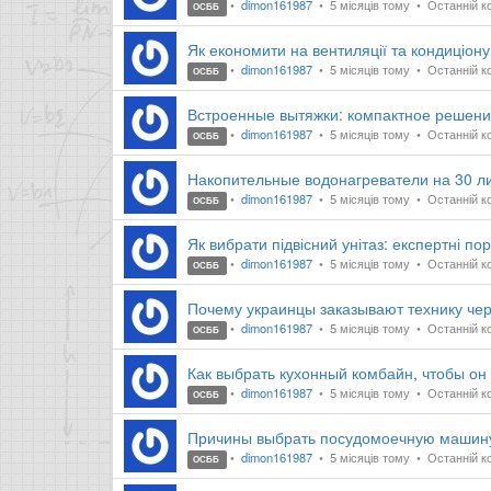
dimon161987
5 місяців тому
Останній ко
ОСББ
Як економити на вентиляції та кондиціону
dimon161987
5 місяців тому
Останній ко
ОСББ
Встроенные вытяжки: компактное решение
dimon161987
5 місяців тому
Останній ко
ОСББ
Накопительные водонагреватели на 30 ли
dimon161987
5 місяців тому
Останній ко
ОСББ
Як вибрати підвісний унітаз: експертні по
dimon161987
5 місяців тому
Останній ко
ОСББ
Почему украинцы заказывают технику че
dimon161987
5 місяців тому
Останній ко
ОСББ
Как выбрать кухонный комбайн, чтобы он
dimon161987
5 місяців тому
Останній ко
ОСББ
Причины выбрать посудомоечную машин
dimon161987
5 місяців тому
Останній ко
ОСББ