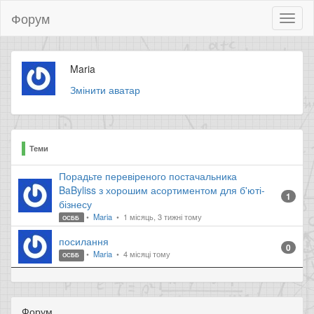
Форум
Toggl
naviga
Maria
Змінити аватар
Теми
Порадьте перевіреного постачальника
BaByliss з хорошим асортиментом для б'юті-
1
бізнесу
Maria
1 місяць, 3 тижні тому
ОСББ
посилання
0
Maria
4 місяці тому
ОСББ
Форум