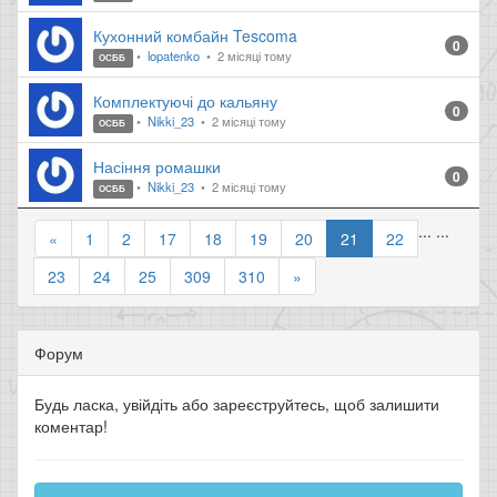
Кухонний комбайн Tescoma
0
lopatenko
2 місяці тому
ОСББ
Комплектуючі до кальяну
0
Nikki_23
2 місяці тому
ОСББ
Насіння ромашки
0
Nikki_23
2 місяці тому
ОСББ
...
...
«
1
2
17
18
19
20
21
22
23
24
25
309
310
»
Форум
Будь ласка, увійдіть або зареєструйтесь, щоб залишити
коментар!