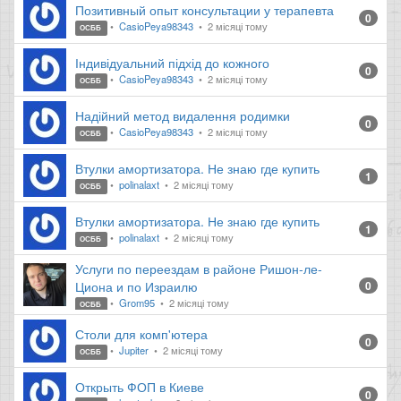
Позитивный опыт консультации у терапевта
0
CasioPeya98343
2 місяці тому
ОСББ
Індивідуальний підхід до кожного
0
CasioPeya98343
2 місяці тому
ОСББ
Надійний метод видалення родимки
0
CasioPeya98343
2 місяці тому
ОСББ
Втулки амортизатора. Не знаю где купить
1
polinalaxt
2 місяці тому
ОСББ
Втулки амортизатора. Не знаю где купить
1
polinalaxt
2 місяці тому
ОСББ
Услуги по переездам в районе Ришон-ле-
Циона и по Израилю
0
Grom95
2 місяці тому
ОСББ
Столи для комп'ютера
0
Jupiter
2 місяці тому
ОСББ
Открыть ФОП в Киеве
0