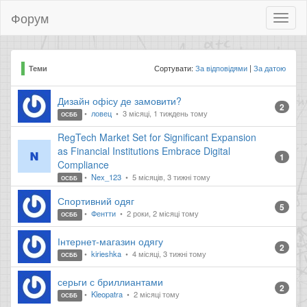
Форум
Toggl
naviga
Сортувати:
За відповідями
За датою
Теми
Дизайн офісу де замовити?
2
ловец
3 місяці, 1 тиждень тому
ОСББ
RegTech Market Set for Significant Expansion
as Financial Institutions Embrace Digital
1
Compliance
Nex_123
5 місяців, 3 тижні тому
ОСББ
Спортивний одяг
5
Фентти
2 роки, 2 місяці тому
ОСББ
Інтернет-магазин одягу
2
kirieshka
4 місяці, 3 тижні тому
ОСББ
серьги с бриллиантами
2
Kleopatra
2 місяці тому
ОСББ