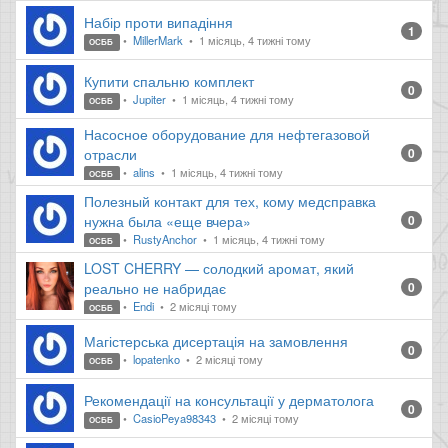
Набір проти випадіння
1
MillerMark
1 місяць, 4 тижні тому
ОСББ
Купити спальню комплект
0
Jupiter
1 місяць, 4 тижні тому
ОСББ
Насосное оборудование для нефтегазовой
отрасли
0
alins
1 місяць, 4 тижні тому
ОСББ
Полезный контакт для тех, кому медсправка
нужна была «еще вчера»
0
RustyAnchor
1 місяць, 4 тижні тому
ОСББ
LOST CHERRY — солодкий аромат, який
реально не набридає
0
Endi
2 місяці тому
ОСББ
Магістерська дисертація на замовлення
0
lopatenko
2 місяці тому
ОСББ
Рекомендації на консультації у дерматолога
0
CasioPeya98343
2 місяці тому
ОСББ