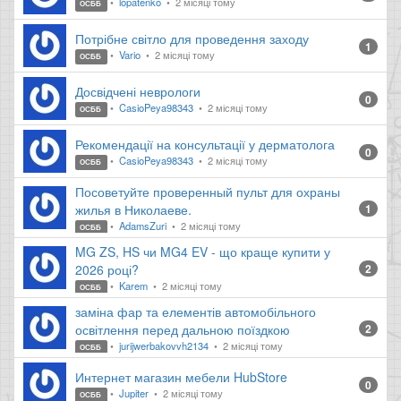
lopatenko
2 місяці тому
ОСББ
Потрібне світло для проведення заходу
1
Vario
2 місяці тому
ОСББ
Досвідчені неврологи
0
CasioPeya98343
2 місяці тому
ОСББ
Рекомендації на консультації у дерматолога
0
CasioPeya98343
2 місяці тому
ОСББ
Посоветуйте проверенный пульт для охраны
жилья в Николаеве.
1
AdamsZuri
2 місяці тому
ОСББ
MG ZS, HS чи MG4 EV - що краще купити у
2026 році?
2
Karem
2 місяці тому
ОСББ
заміна фар та елементів автомобільного
освітлення перед дальною поїздкою
2
jurijwerbakovvh2134
2 місяці тому
ОСББ
Интернет магазин мебели HubStore
0
Jupiter
2 місяці тому
ОСББ